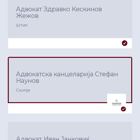
Адвокат Здравко Кескинов
Жежов
Штип
Адвокатска канцеларија Стефан
Наунов
Скопје
Адвокат Иван Јанковиќ