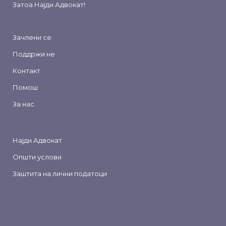
Затоа
Најди Адвокат
!
Зачлени се
Поддржи не
Контакт
Помош
За нас
Најди Адвокат
Општи услови
Заштита на лични податоци