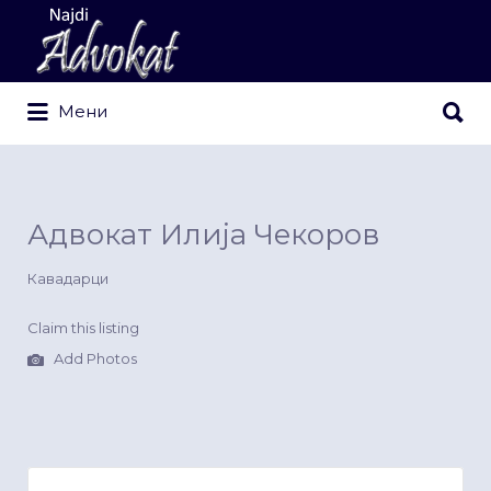
Search
for:
Search
Мени
for:
Адвокат Илија Чекоров
Кавадарци
Claim this listing
Add Photos