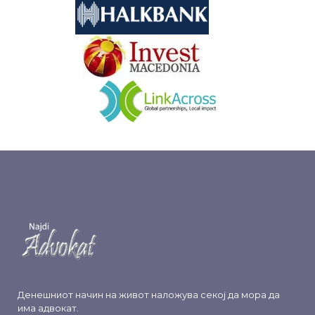
&nbsp
&nbsp
Денешниот начин на живот наложува секој да мора да
има адвокат.