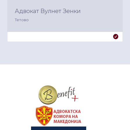
Адвокат Вулнет Зенки
Тетово
&nbsp
&nbsp