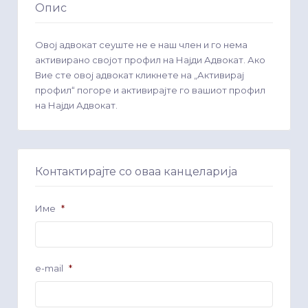
Опис
Овој адвокат сеуште не е наш член и го нема
активирано својот профил на Најди Адвокат. Ако
Вие сте овој адвокат кликнете на „Активирај
профил“ погоре и активирајте го вашиот профил
на Најди Адвокат.
Контактирајте со оваа канцеларија
Име
*
e-mail
*