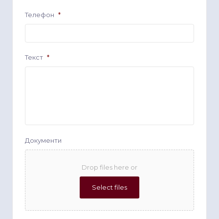
Телефон
*
Текст
*
Документи
Drop files here or
Select files