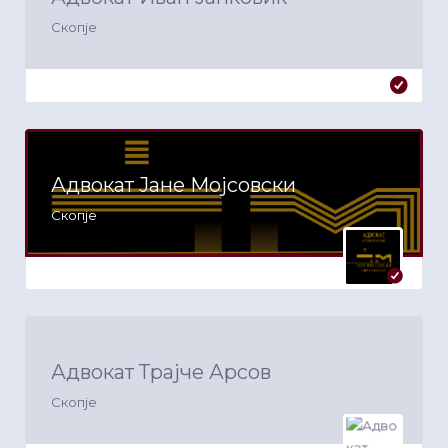
Скопје
Адвокат Јане Мојсовски
Скопје
Адвокат Трајче Арсов
Скопје