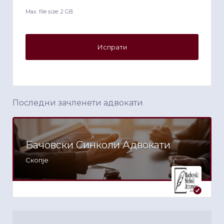
Max. file size: 2 GB.
Последни зачленети адвокати
Бачовски Синколи Адвокати
Скопје