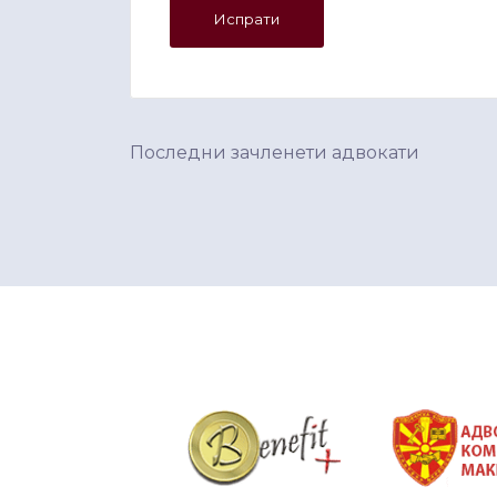
Последни зачленети адвокати
&nbsp