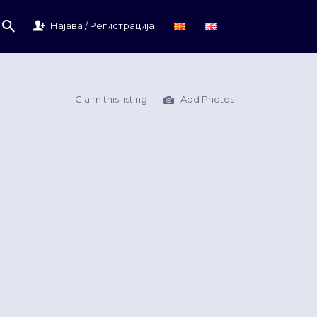
Најава / Регистрација
Claim this listing
Add Photos