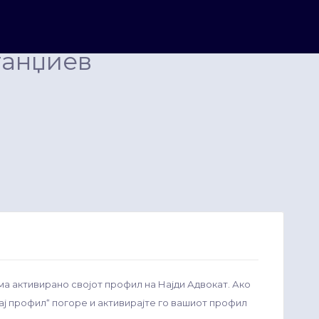
танџиев
ма активирано својот профил на Најди Адвокат. Ако
рај профил“ погоре и активирајте го вашиот профил