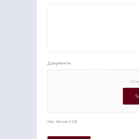
Документи
Drop
S
Max. file size: 2 GB.