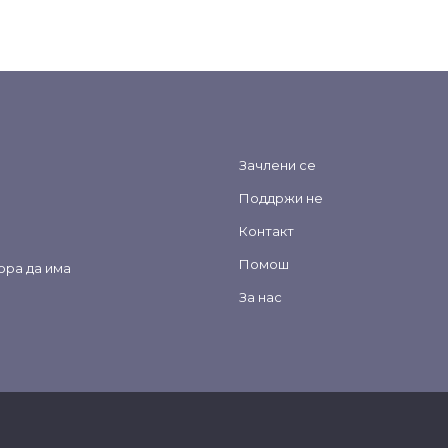
Зачлени се
Поддржи не
Контакт
Помош
ора да има
За нас