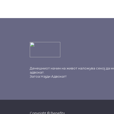
Денешниот начин на живот наложува секој да м
адвокат.
Затоа
Најди Адвокат
!
Copyright © Benefit+