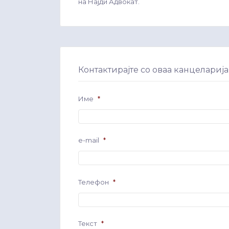
на Најди Адвокат.
Контактирајте со оваа канцеларија
Име
*
e-mail
*
Телефон
*
Текст
*