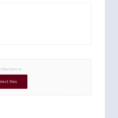
 files here or
elect files