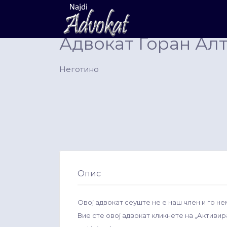
Search
for:
Адвокат Горан Ал
Неготино
Опис
Овој адвокат сеуште не е наш член и го не
Вие сте овој адвокат кликнете на „Активи