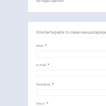
на Најди Адвокат.
Контактирајте со оваа канцеларија
Име
*
e-mail
*
Телефон
*
Текст
*