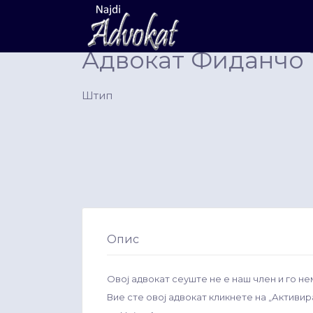
Search
for:
Адвокат Фиданчо 
Штип
Опис
Овој адвокат сеуште не е наш член и го не
Вие сте овој адвокат кликнете на „Активи