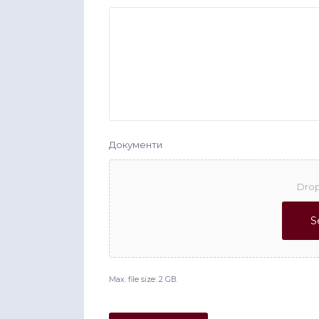
Документи
Drop
S
Max. file size: 2 GB.