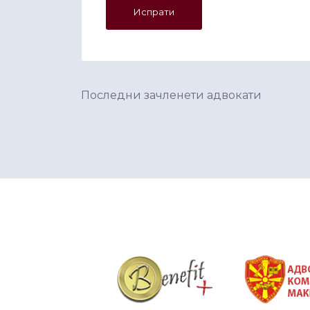
Последни зачленети адвокати
&nbsp