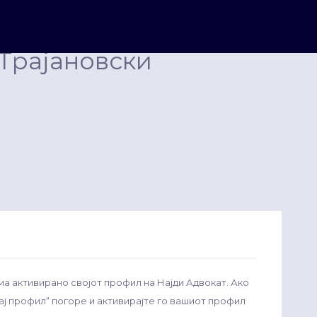
Трајановски
ма активирано својот профил на Најди Адвокат. Ако
рај профил“ погоре и активирајте го вашиот профил