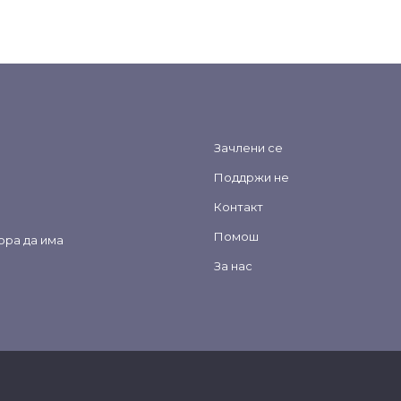
Зачлени се
Поддржи не
Контакт
Помош
ора да има
За нас