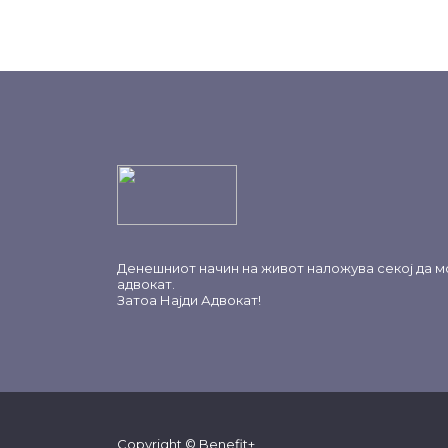
Денешниот начин на живот наложува секој да м
адвокат.
Затоа
Најди Адвокат
!
Copyright © Benefit+