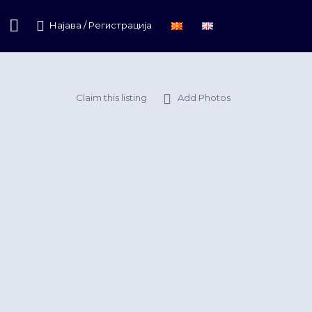
Најава / Регистрација
Claim this listing
Add Photos