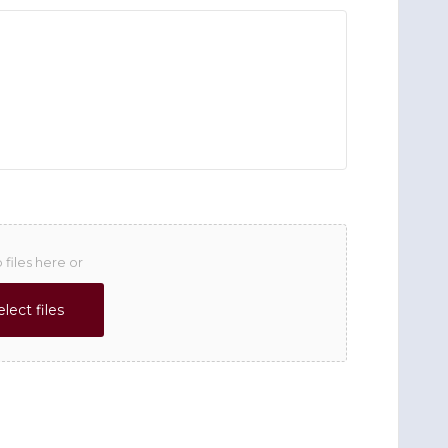
 files here or
elect files