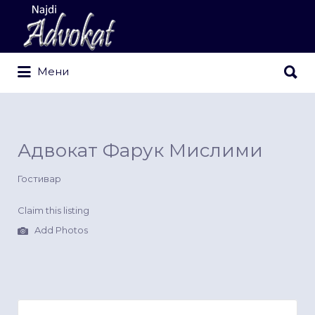
Search
for:
Search
Мени
for:
Адвокат Фарук Мислими
Гостивар
Claim this listing
Add Photos