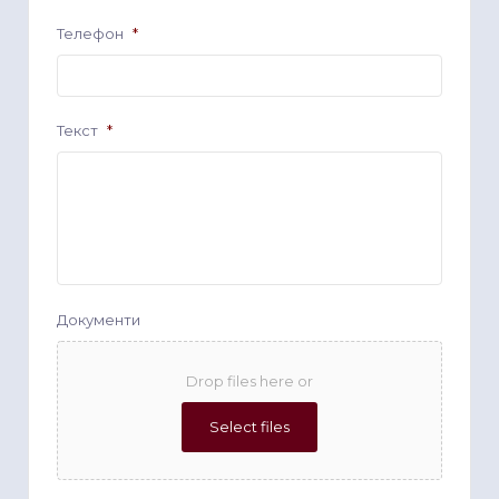
Телефон
*
Текст
*
Документи
Drop files here or
Select files