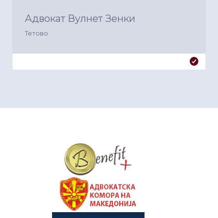
Адвокат Вулнет Зенки
Тетово
&nbsp
&nbsp