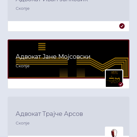
Скопје
Адвокат Јане Мојсовски
Скопје
Адвокат Трајче Арсов
Скопје