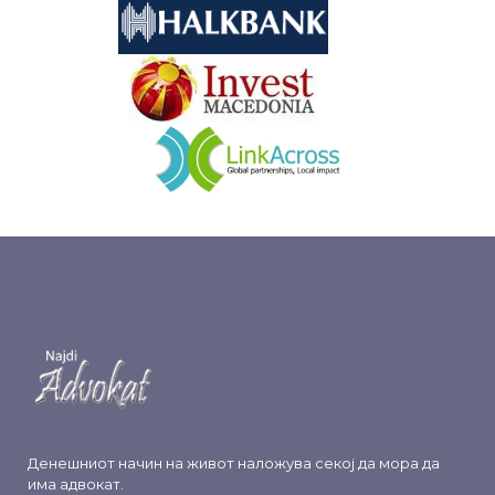
&nbsp
&nbsp
Денешниот начин на живот наложува секој да мора да
има адвокат.