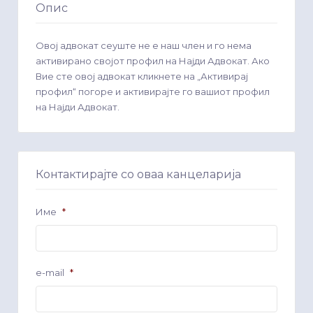
Опис
Овој адвокат сеуште не е наш член и го нема
активирано својот профил на Најди Адвокат. Ако
Вие сте овој адвокат кликнете на „Активирај
профил“ погоре и активирајте го вашиот профил
на Најди Адвокат.
Контактирајте со оваа канцеларија
Име
*
e-mail
*