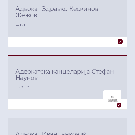
Адвокат Здравко Кескинов
Жежов
Штип
Адвокатска канцеларија Стефан
Наунов
Скопје
Адвокат Иван Јанковиќ