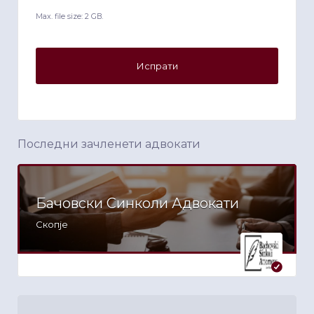
Max. file size: 2 GB.
Последни зачленети адвокати
Бачовски Синколи Адвокати
Скопје