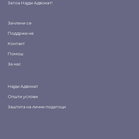
Затоа
Најди Адвокат
!
Зачлени се
Поддржи не
Контакт
Помош
За нас
Најди Адвокат
Општи услови
Заштита на лични податоци