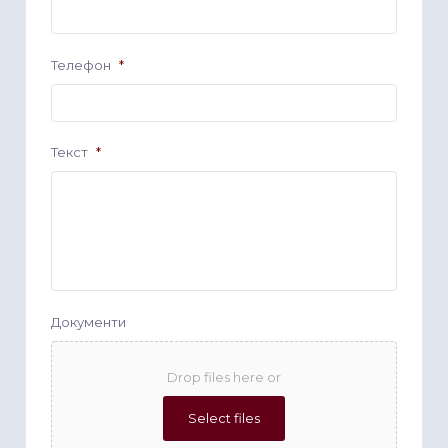
Телефон
*
Текст
*
Документи
Drop files here or
Select files