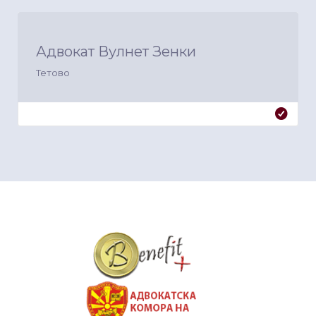
Адвокат Вулнет Зенки
Тетово
&nbsp
&nbsp