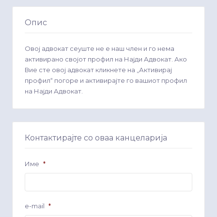
Опис
Овој адвокат сеуште не е наш член и го нема
активирано својот профил на Најди Адвокат. Ако
Вие сте овој адвокат кликнете на „Активирај
профил“ погоре и активирајте го вашиот профил
на Најди Адвокат.
Контактирајте со оваа канцеларија
Име
*
e-mail
*