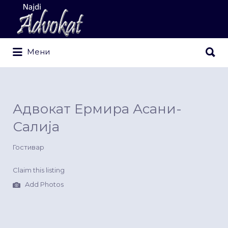
Search
for:
Search
Мени
for:
Адвокат Ермира Асани-
Салија
Гостивар
Claim this listing
Add Photos