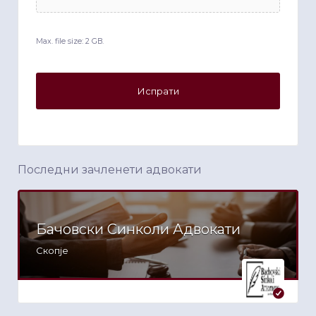
Max. file size: 2 GB.
Последни зачленети адвокати
Бачовски Синколи Адвокати
Скопје