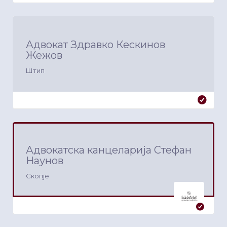
Адвокат Здравко Кескинов
Жежов
Штип
Адвокатска канцеларија Стефан
Наунов
Скопје