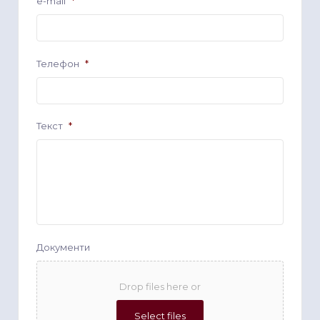
e-mail
*
Телефон
*
Текст
*
Документи
Drop files here or
Select files