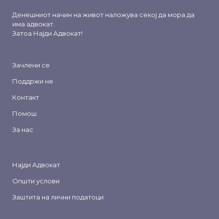
Денешниот начин на живот наложува секој да мора да
има адвокат.
Затоа
Најди Адвокат
!
Зачлени се
Поддржи не
Контакт
Помош
За нас
Најди Адвокат
Општи услови
Заштита на лични податоци