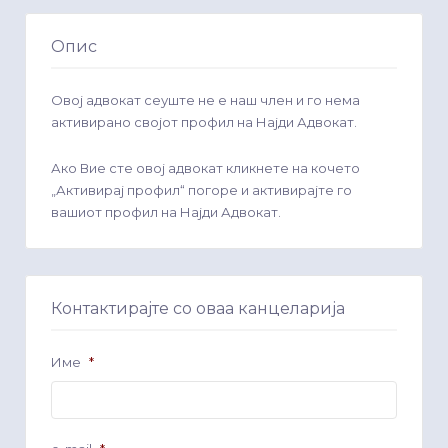
Опис
Овој адвокат сеуште не е наш член и го нема
активирано својот профил на Најди Адвокат.
Ако Вие сте овој адвокат кликнете на кочето
„Активирај профил“ погоре и активирајте го
вашиот профил на Најди Адвокат.
Контактирајте со оваа канцеларија
Име
*