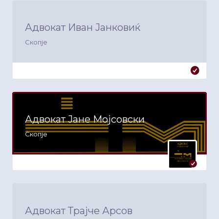
Адвокат Иван Јанковиќ
Скопје
Адвокат Јане Мојсовски
Скопје
Адвокат Трајче Арсов