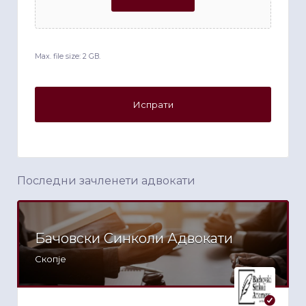
Max. file size: 2 GB.
Последни зачленети адвокати
Бачовски Синколи Адвокати
Скопје