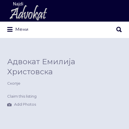
Search
for:
Search
Мени
for:
Адвокат Емилија
Христовска
Скопје
Claim this listing
Add Photos