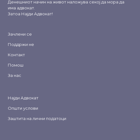
Денешниот начин на живот наложува секој да мора да
има адвокат.
Затоа
Најди Адвокат
!
Зачлени се
Поддржи не
Контакт
Помош
За нас
Најди Адвокат
Општи услови
Заштита на лични податоци