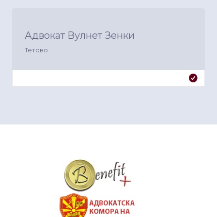
Адвокат Вулнет Зенки
Тетово
&nbsp
&nbsp