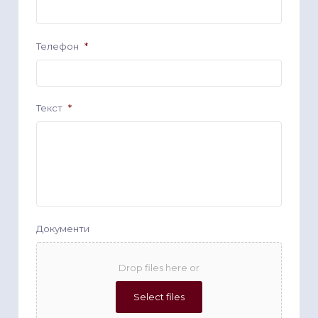
Телефон
*
Текст
*
Документи
Drop files here or
Select files