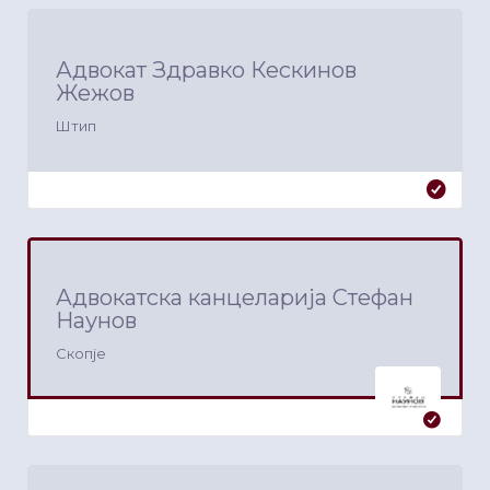
Адвокат Здравко Кескинов
Жежов
Штип
Адвокатска канцеларија Стефан
Наунов
Скопје