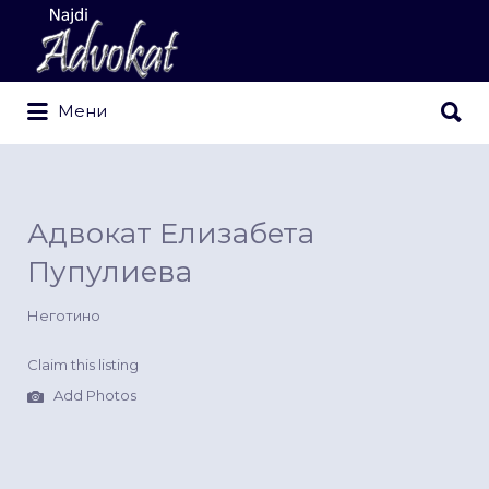
Search
for:
Search
Мени
for:
Адвокат Елизабета
Пупулиева
Неготино
Claim this listing
Add Photos