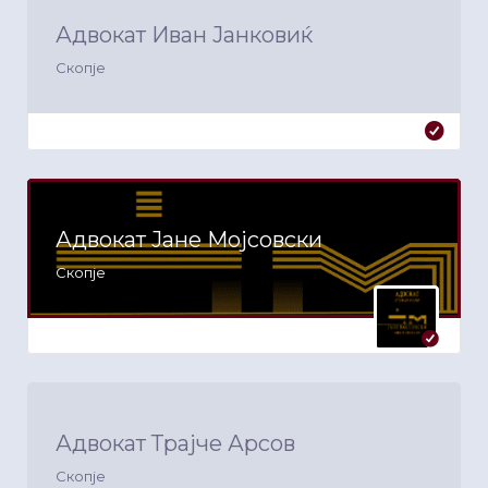
Адвокат Иван Јанковиќ
Скопје
Адвокат Јане Мојсовски
Скопје
Адвокат Трајче Арсов
Скопје