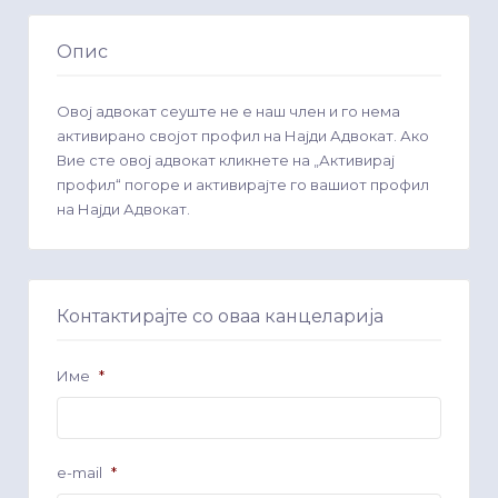
Опис
Овој адвокат сеуште не е наш член и го нема
активирано својот профил на Најди Адвокат. Ако
Вие сте овој адвокат кликнете на „Активирај
профил“ погоре и активирајте го вашиот профил
на Најди Адвокат.
Контактирајте со оваа канцеларија
Име
*
e-mail
*