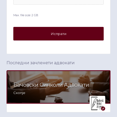
Max. file size: 2 GB.
Последни зачленети адвокати
Бачовски Синколи Адвокати
Скопје