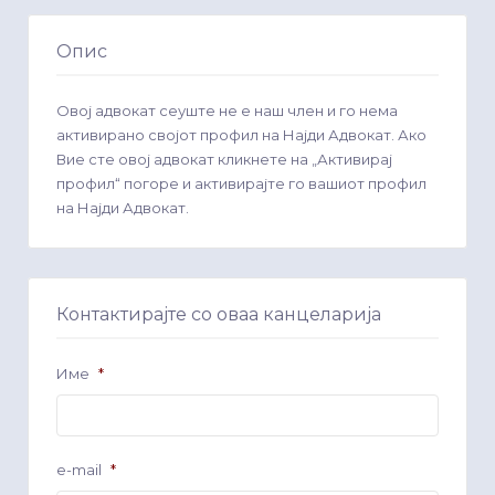
Опис
Овој адвокат сеуште не е наш член и го нема
активирано својот профил на Најди Адвокат. Ако
Вие сте овој адвокат кликнете на „Активирај
профил“ погоре и активирајте го вашиот профил
на Најди Адвокат.
Контактирајте со оваа канцеларија
Име
*
e-mail
*