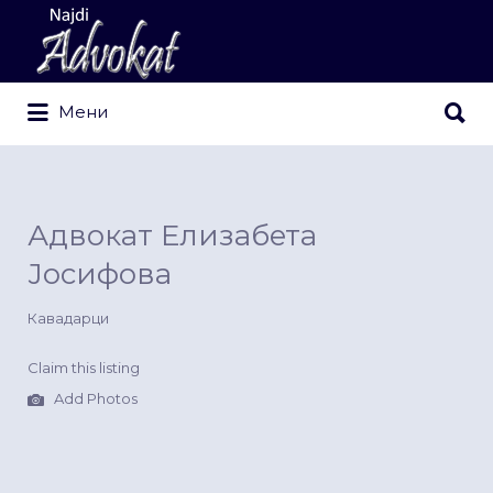
Search
for:
Search
Мени
for:
Адвокат Елизабета
Јосифова
Кавадарци
Claim this listing
Add Photos