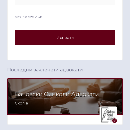
Max. file size: 2 GB.
Последни зачленети адвокати
Бачовски Синколи Адвокати
Скопје