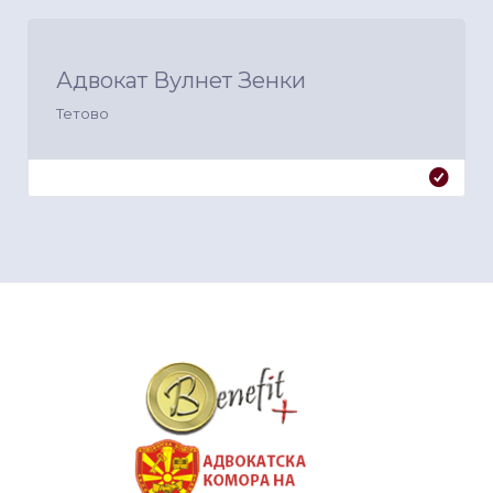
Адвокат Вулнет Зенки
Тетово
&nbsp
&nbsp