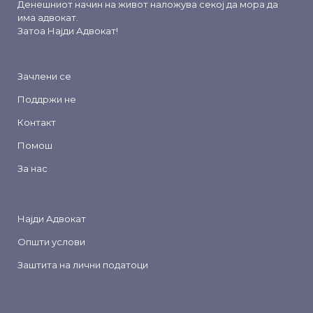
Денешниот начин на живот наложува секој да мора да
има адвокат.
Затоа
Најди Адвокат
!
Зачлени се
Поддржи не
Контакт
Помош
За нас
Најди Адвокат
Општи услови
Заштита на лични податоци