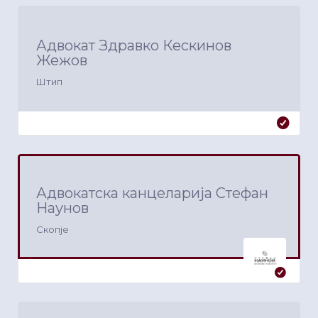
Адвокат Здравко Кескинов
Жежов
Штип
Адвокатска канцеларија Стефан
Наунов
Скопје