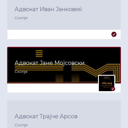
Адвокат Иван Јанковиќ
Скопје
Адвокат Јане Мојсовски
Скопје
Адвокат Трајче Арсов
Скопје