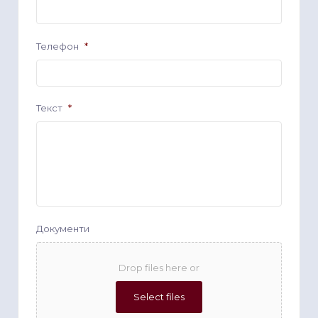
Телефон
*
Текст
*
Документи
Drop files here or
Select files