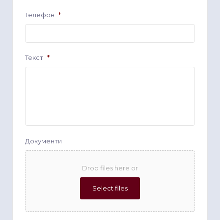
Телефон
*
Текст
*
Документи
Drop files here or
Select files