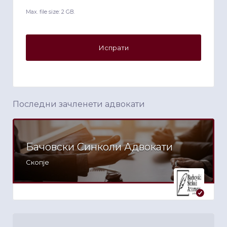
Max. file size: 2 GB.
Последни зачленети адвокати
Бачовски Синколи Адвокати
Скопје