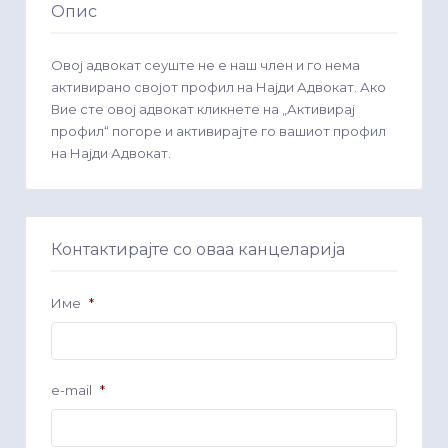
Опис
Овој адвокат сеуште не е наш член и го нема
активирано својот профил на Најди Адвокат. Ако
Вие сте овој адвокат кликнете на „Активирај
профил“ погоре и активирајте го вашиот профил
на Најди Адвокат.
Контактирајте со оваа канцеларија
Име
*
e-mail
*