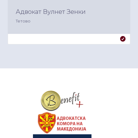
Адвокат Вулнет Зенки
Тетово
&nbsp
&nbsp