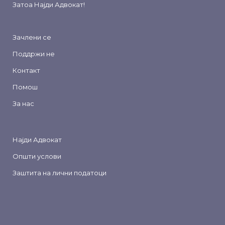
Затоа
Најди Адвокат
!
Зачлени се
Поддржи не
Контакт
Помош
За нас
Најди Адвокат
Општи услови
Заштита на лични податоци