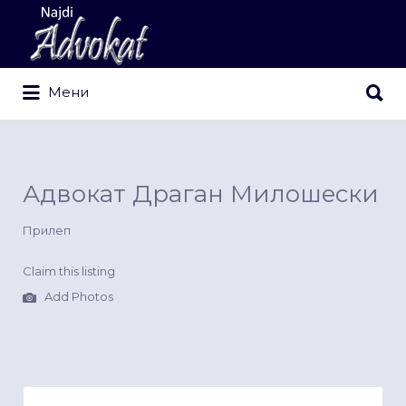
Search
for:
Search
Мени
for:
Адвокат Драган Милошески
Прилеп
Claim this listing
Add Photos