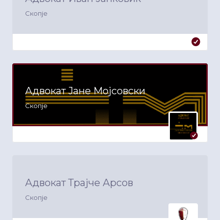
Скопје
Адвокат Јане Мојсовски
Скопје
Адвокат Трајче Арсов
Скопје