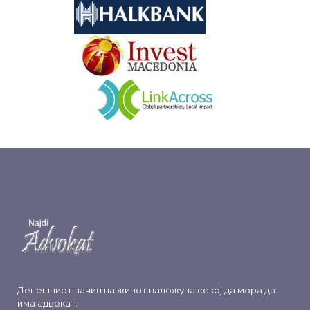
&nbsp
&nbsp
Денешниот начин на живот наложува секој да мора да
има адвокат.