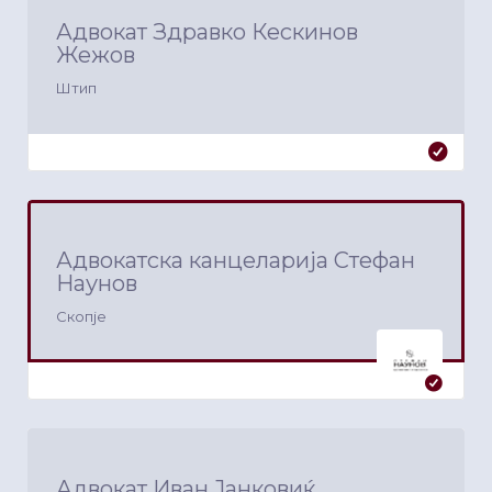
Адвокат Здравко Кескинов
Жежов
Штип
Адвокатска канцеларија Стефан
Наунов
Скопје
Адвокат Иван Јанковиќ