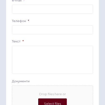
e-mail
*
Телефон
*
Текст
*
Документи
Drop files here or
Select files