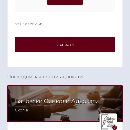
Max. file size: 2 GB.
Последни зачленети адвокати
Бачовски Синколи Адвокати
Скопје