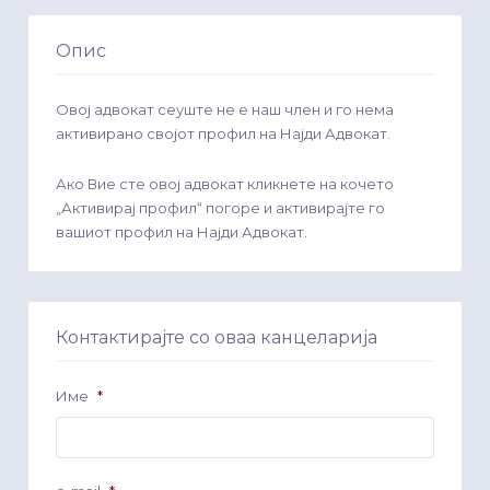
Опис
Овој адвокат сеуште не е наш член и го нема
активирано својот профил на Најди Адвокат.
Ако Вие сте овој адвокат кликнете на кочето
„Активирај профил“ погоре и активирајте го
вашиот профил на Најди Адвокат.
Контактирајте со оваа канцеларија
Име
*