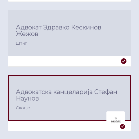
Адвокат Здравко Кескинов
Жежов
Штип
Адвокатска канцеларија Стефан
Наунов
Скопје