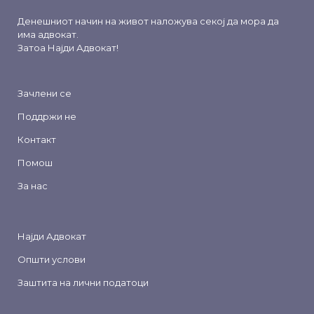
Денешниот начин на живот наложува секој да мора да
има адвокат.
Затоа
Најди Адвокат
!
Зачлени се
Поддржи не
Контакт
Помош
За нас
Најди Адвокат
Општи услови
Заштита на лични податоци