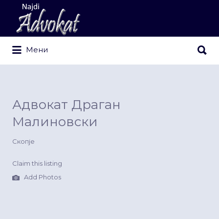
Search
for:
Search
Мени
for:
Адвокат Драган
Малиновски
Скопје
Claim this listing
Add Photos