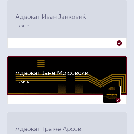
Адвокат Иван Јанковиќ
Скопје
Адвокат Јане Мојсовски
Скопје
Адвокат Трајче Арсов