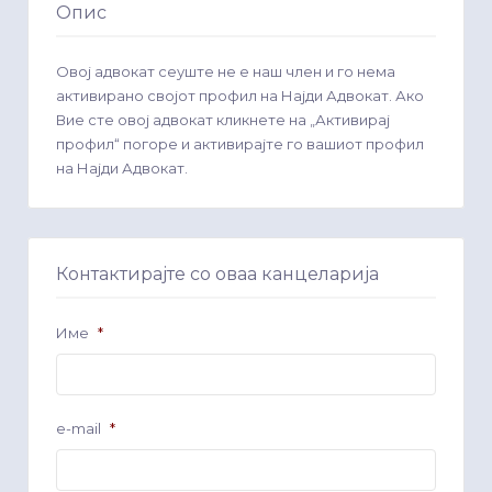
Опис
Овој адвокат сеуште не е наш член и го нема
активирано својот профил на Најди Адвокат. Ако
Вие сте овој адвокат кликнете на „Активирај
профил“ погоре и активирајте го вашиот профил
на Најди Адвокат.
Контактирајте со оваа канцеларија
Име
*
e-mail
*