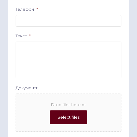
Телефон
*
Текст
*
Документи
Drop files here or
Select files