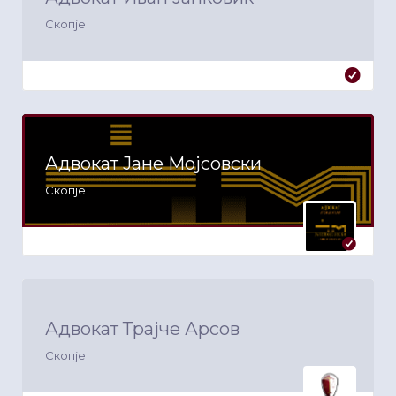
Скопје
Адвокат Јане Мојсовски
Скопје
Адвокат Трајче Арсов
Скопје