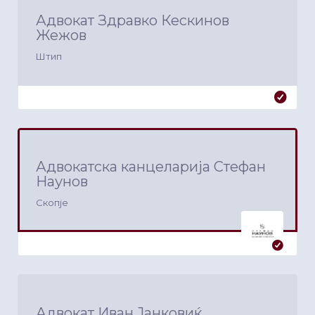
Адвокат Здравко Кескинов
Жежов
Штип
Адвокатска канцеларија Стефан
Наунов
Скопје
Адвокат Иван Јанковиќ