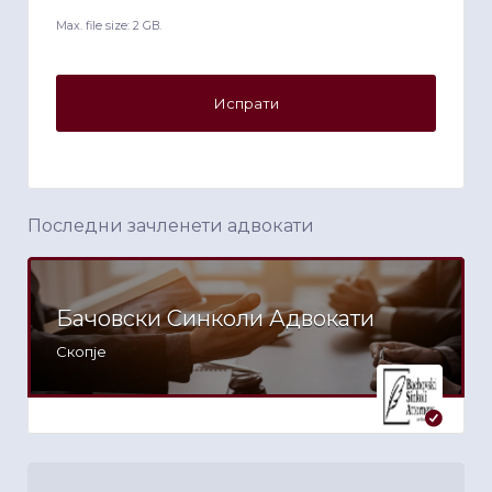
Max. file size: 2 GB.
Последни зачленети адвокати
Бачовски Синколи Адвокати
Скопје