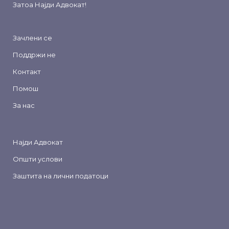
Затоа
Најди Адвокат
!
Зачлени се
Поддржи не
Контакт
Помош
За нас
Најди Адвокат
Општи услови
Заштита на лични податоци