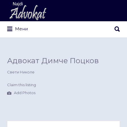
Search
for:
Search
Мени
for:
Адвокат Димче Поцков
Свети Николе
Claim this listing
Add Photos