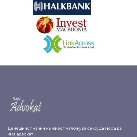
&nbsp
&nbsp
Денешниот начин на живот наложува секој да мора да
има адвокат.