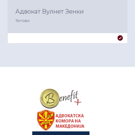
Адвокат Вулнет Зенки
Тетово
&nbsp
&nbsp