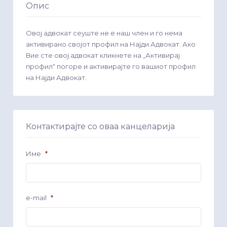
Опис
Овој адвокат сеуште не е наш член и го нема
активирано својот профил на Најди Адвокат. Ако
Вие сте овој адвокат кликнете на „Активирај
профил“ погоре и активирајте го вашиот профил
на Најди Адвокат.
Контактирајте со оваа канцеларија
Име
*
e-mail
*