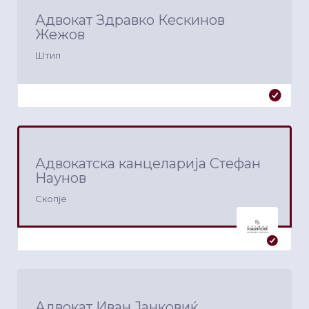
Адвокат Здравко Кескинов
Жежов
Штип
Адвокатска канцеларија Стефан
Наунов
Скопје
Адвокат Иван Јанковиќ