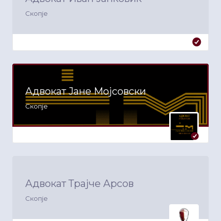
Скопје
Адвокат Јане Мојсовски
Скопје
Адвокат Трајче Арсов
Скопје