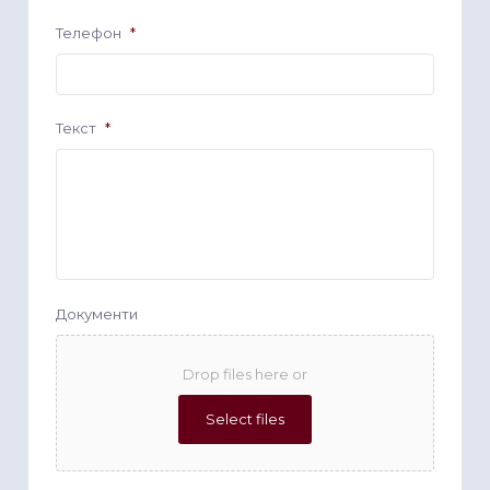
Телефон
*
Текст
*
Документи
Drop files here or
Select files