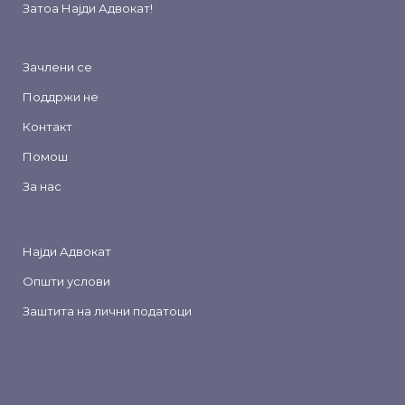
Затоа
Најди Адвокат
!
Зачлени се
Поддржи не
Контакт
Помош
За нас
Најди Адвокат
Општи услови
Заштита на лични податоци