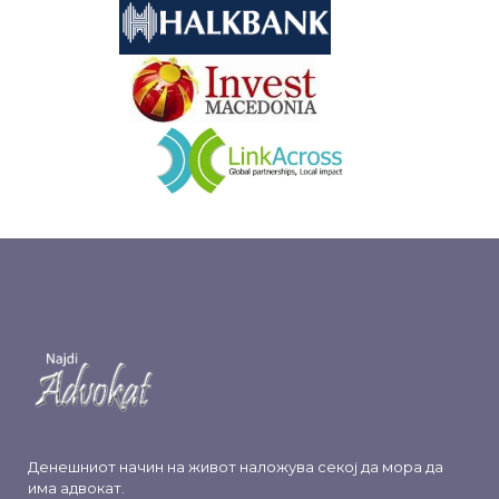
&nbsp
&nbsp
Денешниот начин на живот наложува секој да мора да
има адвокат.