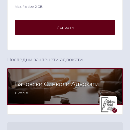
Max. file size: 2 GB.
Последни зачленети адвокати
Бачовски Синколи Адвокати
Скопје