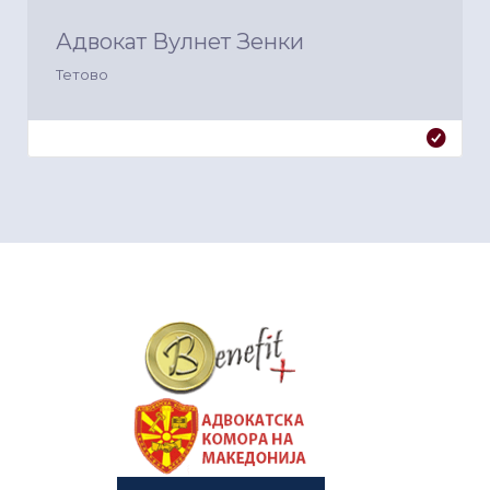
Адвокат Вулнет Зенки
Тетово
&nbsp
&nbsp