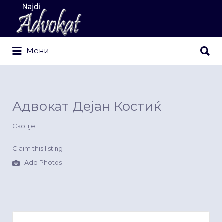
Search
for:
Search
Мени
for:
Адвокат Дејан Костиќ
Скопје
Claim this listing
Add Photos