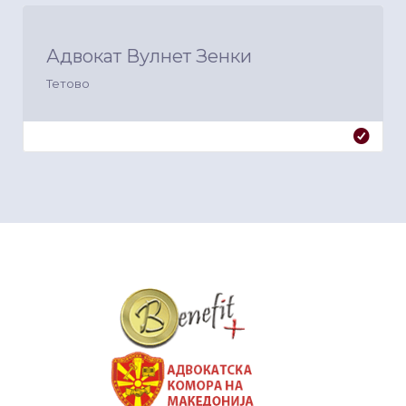
Адвокат Вулнет Зенки
Тетово
&nbsp
&nbsp