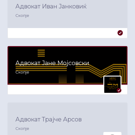
Адвокат Иван Јанковиќ
Скопје
Адвокат Јане Мојсовски
Скопје
Адвокат Трајче Арсов
Скопје