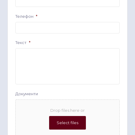
Телефон
*
Текст
*
Документи
Drop files here or
Select files