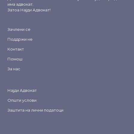
има адвокат.
Затоа
Најди Адвокат
!
Зачлени се
Поддржи не
Контакт
Помош
За нас
Најди Адвокат
Општи услови
Заштита на лични податоци