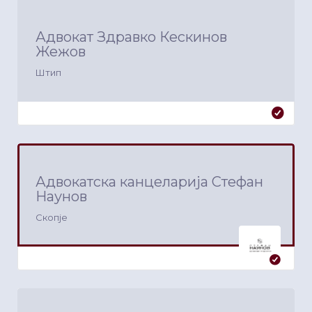
Адвокат Здравко Кескинов
Жежов
Штип
Адвокатска канцеларија Стефан
Наунов
Скопје