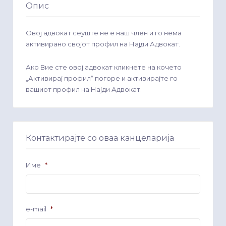
Опис
Овој адвокат сеуште не е наш член и го нема
активирано својот профил на Најди Адвокат.
Ако Вие сте овој адвокат кликнете на кочето
„Активирај профил“ погоре и активирајте го
вашиот профил на Најди Адвокат.
Контактирајте со оваа канцеларија
Име
*
e-mail
*