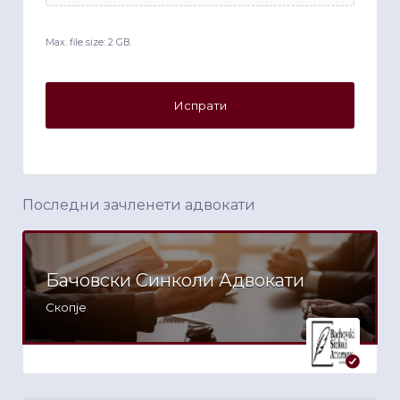
Max. file size: 2 GB.
Последни зачленети адвокати
Бачовски Синколи Адвокати
Скопје