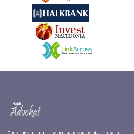
&nbsp
&nbsp
Денешниот начин на живот наложува секој да мора да