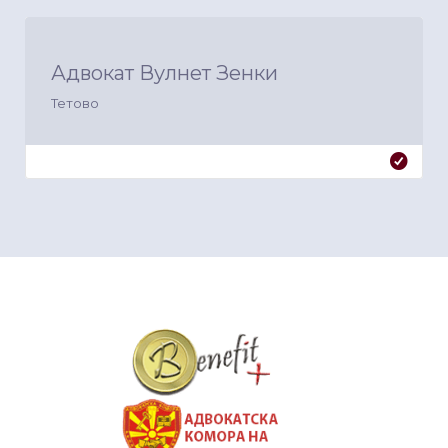
Адвокат Вулнет Зенки
Тетово
&nbsp
&nbsp