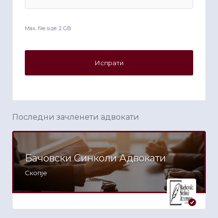
Max. file size: 2 GB.
Последни зачленети адвокати
Бачовски Синколи Адвокати
Скопје