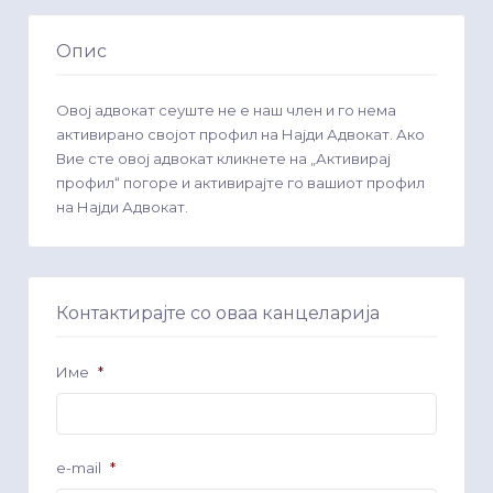
Опис
Овој адвокат сеуште не е наш член и го нема
активирано својот профил на Најди Адвокат. Ако
Вие сте овој адвокат кликнете на „Активирај
профил“ погоре и активирајте го вашиот профил
на Најди Адвокат.
Контактирајте со оваа канцеларија
Име
*
e-mail
*