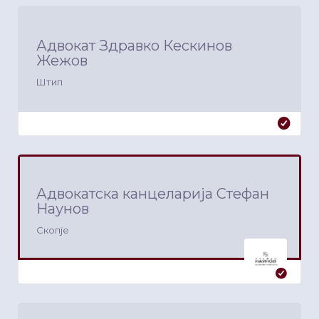
Адвокат Здравко Кескинов
Жежов
Штип
Адвокатска канцеларија Стефан
Наунов
Скопје