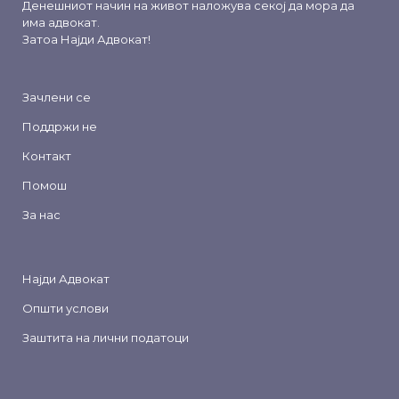
Денешниот начин на живот наложува секој да мора да
има адвокат.
Затоа
Најди Адвокат
!
Зачлени се
Поддржи не
Контакт
Помош
За нас
Најди Адвокат
Општи услови
Заштита на лични податоци