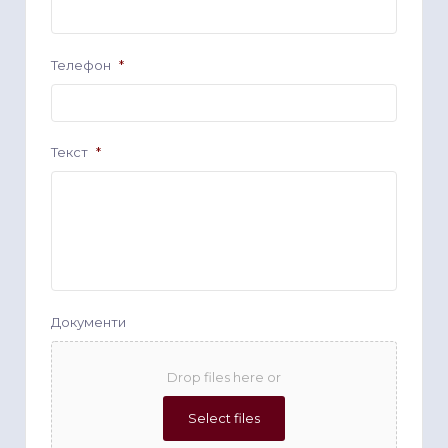
Телефон
*
Текст
*
Документи
Drop files here or
Select files