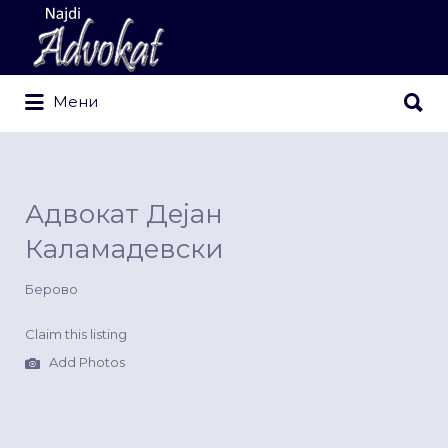
Search
for:
Search
Мени
for:
Адвокат Дејан
Каламадевски
Берово
Claim this listing
Add Photos