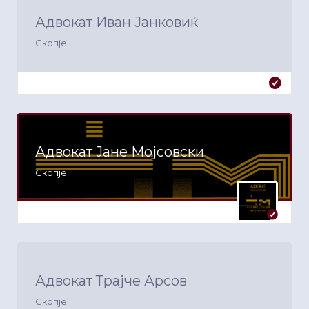
Адвокат Иван Јанковиќ
Скопје
Адвокат Јане Мојсовски
Скопје
Адвокат Трајче Арсов
Скопје