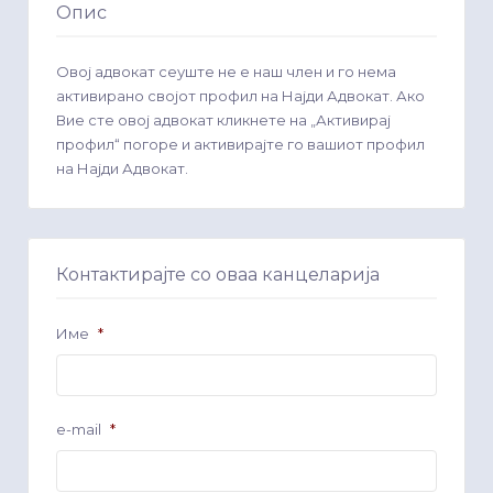
Опис
Овој адвокат сеуште не е наш член и го нема
активирано својот профил на Најди Адвокат. Ако
Вие сте овој адвокат кликнете на „Активирај
профил“ погоре и активирајте го вашиот профил
на Најди Адвокат.
Контактирајте со оваа канцеларија
Име
*
e-mail
*