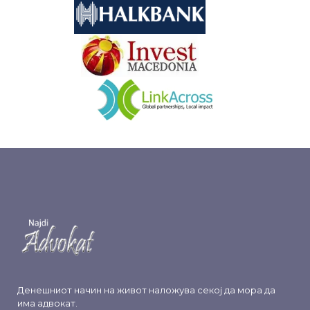
&nbsp
&nbsp
Денешниот начин на живот наложува секој да мора да
има адвокат.