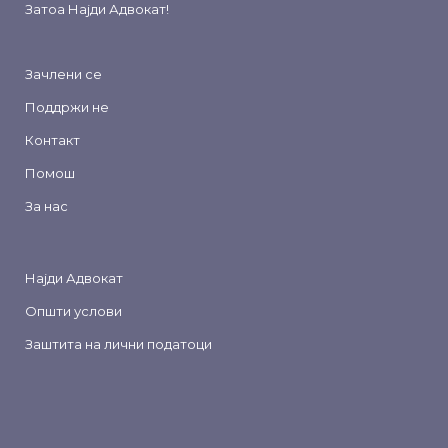
Затоа
Најди Адвокат
!
Зачлени се
Поддржи не
Контакт
Помош
За нас
Најди Адвокат
Општи услови
Заштита на лични податоци