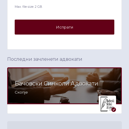
Max. file size: 2 GB.
Последни зачленети адвокати
Бачовски Синколи Адвокати
Скопје