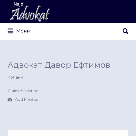
Search
for:
Search
Мени
for:
Адвокат Давор Ефтимов
Кочани
Claim this listing
Add Photos