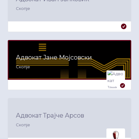
Скопје
Адвокат Јане Мојсовски
Скопје
Адвокат Трајче Арсов
Скопје