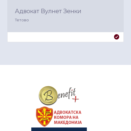
Адвокат Вулнет Зенки
Тетово
&nbsp
&nbsp