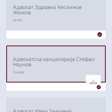
Адвокат Здравко Кескинов
Жежов
Штип
Адвокатска канцеларија Стефан
Наунов
Скопје
Адвокат Иван Јанковиќ