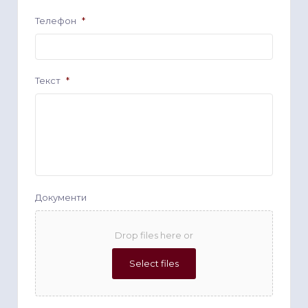
Телефон
*
Текст
*
Документи
Drop files here or
Select files