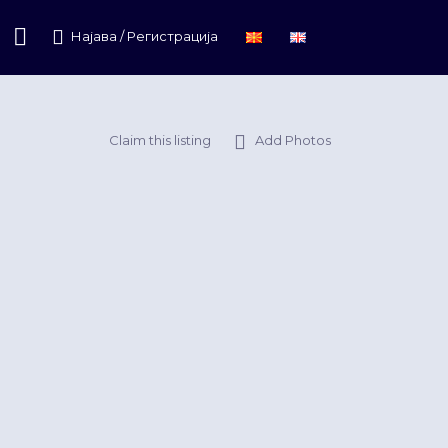
Најава / Регистрација
Claim this listing
Add Photos