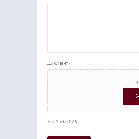
Документи
Drop
S
Max. file size: 2 GB.