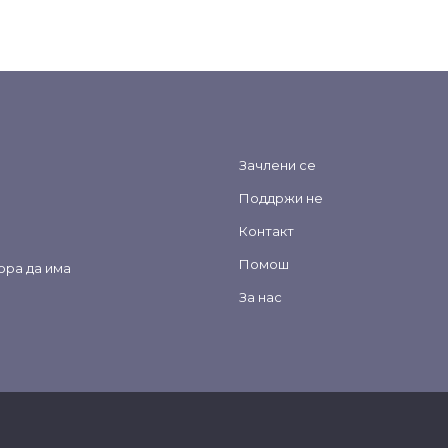
Зачлени се
Поддржи не
Контакт
Помош
ора да има
За нас