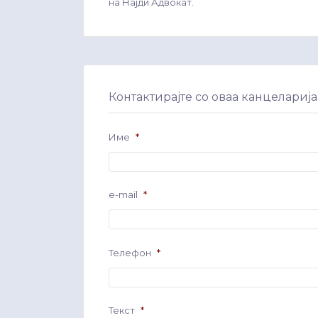
на Најди Адвокат.
Контактирајте со оваа канцеларија
Име
*
e-mail
*
Телефон
*
Текст
*