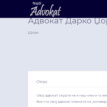
Search
for:
Адвокат Дарко Џо
Штип
Опис
Овој адвокат сеуште не е наш член и го не
Вие сте овој адвокат кликнете на „Активи