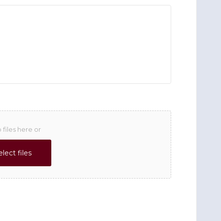
 files here or
elect files