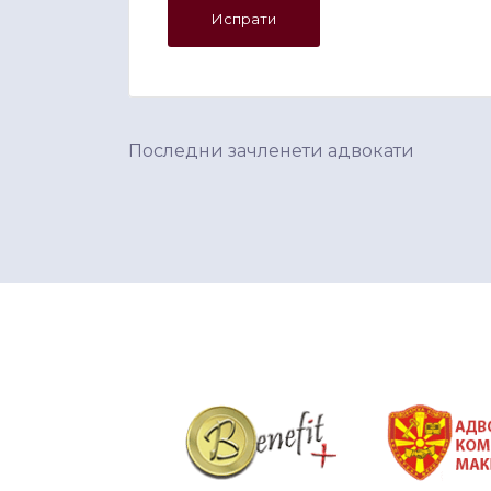
Последни зачленети адвокати
&nbsp