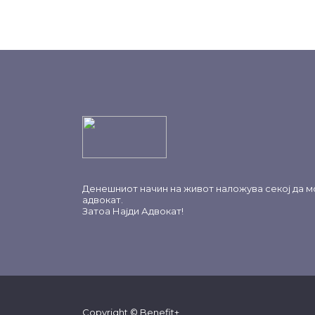
Денешниот начин на живот наложува секој да м
адвокат.
Затоа
Најди Адвокат
!
Copyright © Benefit+