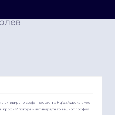
рлев
ма активирано својот профил на Најди Адвокат. Ако
рај профил“ погоре и активирајте го вашиот профил