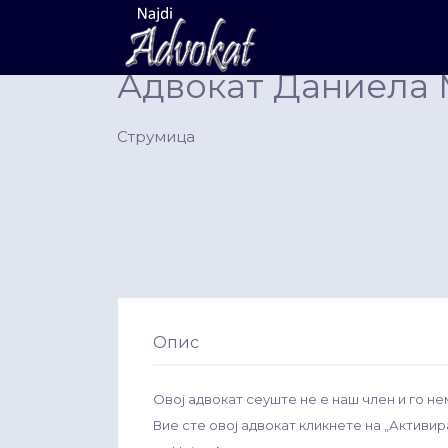
Search
for:
Адвокат Даниела
Струмица
Опис
Овој адвокат сеуште не е наш член и го не
Вие сте овој адвокат кликнете на „Активи