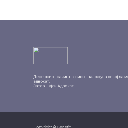
Денешниот начин на живот наложува секој да м
адвокат.
Затоа
Најди Адвокат
!
Copyright © Benefit+