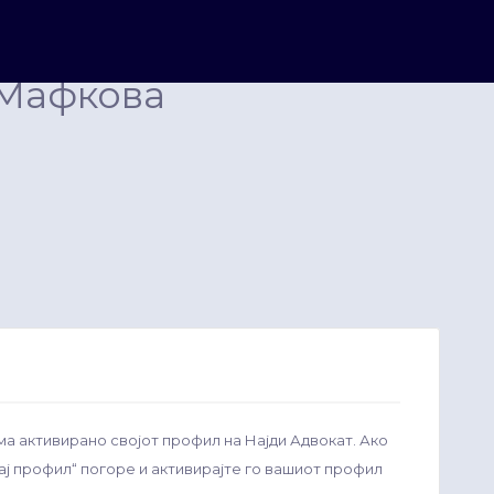
 Мафкова
ма активирано својот профил на Најди Адвокат. Ако
рај профил“ погоре и активирајте го вашиот профил