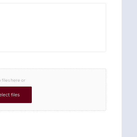
 files here or
elect files