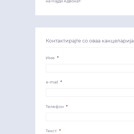
на Најди Адвокат.
Контактирајте со оваа канцеларија
Име
*
e-mail
*
Телефон
*
Текст
*