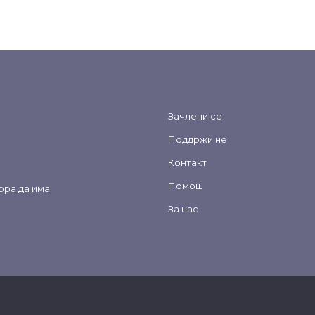
Зачлени се
Поддржи не
Контакт
Помош
ора да има
За нас