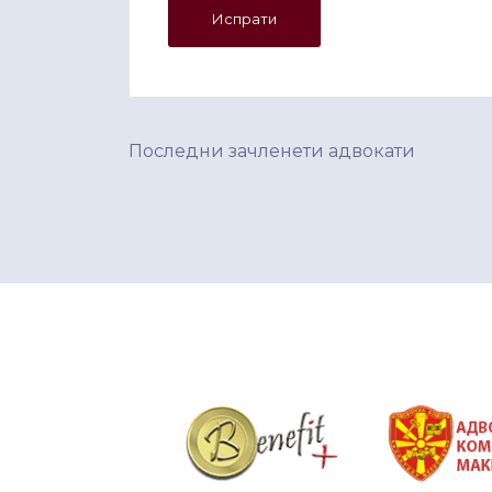
Последни зачленети адвокати
&nbsp