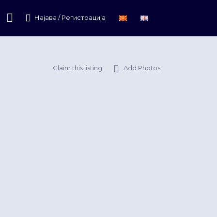
Најава / Регистрација
Claim this listing
Add Photos