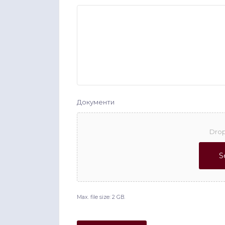
Документи
Drop
S
Max. file size: 2 GB.