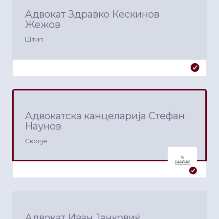
Адвокат Здравко Кескинов
Жежов
Штип
Адвокатска канцеларија Стефан
Наунов
Скопје
Адвокат Иван Јанковиќ