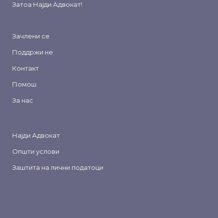
Затоа
Најди Адвокат
!
Зачлени се
Поддржи не
Контакт
Помош
За нас
Најди Адвокат
Општи услови
Заштита на лични податоци