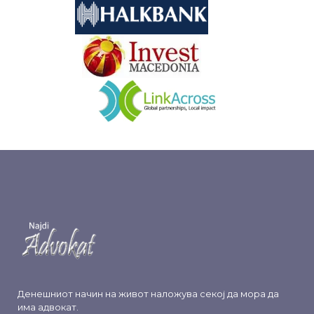
&nbsp
&nbsp
Денешниот начин на живот наложува секој да мора да
има адвокат.