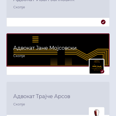
Скопје
Адвокат Јане Мојсовски
Скопје
Адвокат Трајче Арсов
Скопје