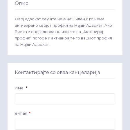
Опис
Овој адвокат сеуште не е наш член и го нема
активирано својот профил на Најди Адвокат. Ако
Вие сте овој адвокат кликнете на „Активирај
профил“ погоре и активирајте го вашиот профил
на Најди Адвокат.
Контактирајте со оваа канцеларија
Име
*
e-mail
*