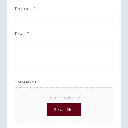
Телефон
*
Текст
*
Документи
Drop files here or
Select files