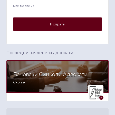
Max. file size: 2 GB.
Последни зачленети адвокати
Бачовски Синколи Адвокати
Скопје