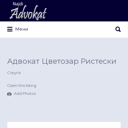
Search
for:
Search
Мени
for:
Адвокат Цветозар Ристески
Струга
Claim this listing
Add Photos