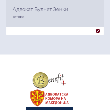
Адвокат Вулнет Зенки
Тетово
&nbsp
&nbsp