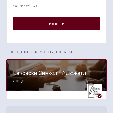
Max. file size: 2 GB.
Последни зачленети адвокати
Бачовски Синколи Адвокати
Скопје