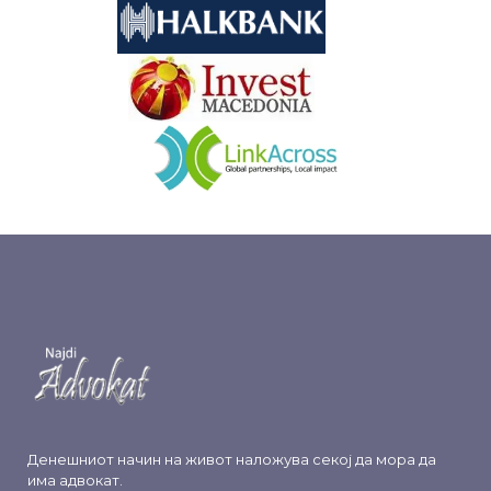
&nbsp
&nbsp
Денешниот начин на живот наложува секој да мора да
има адвокат.