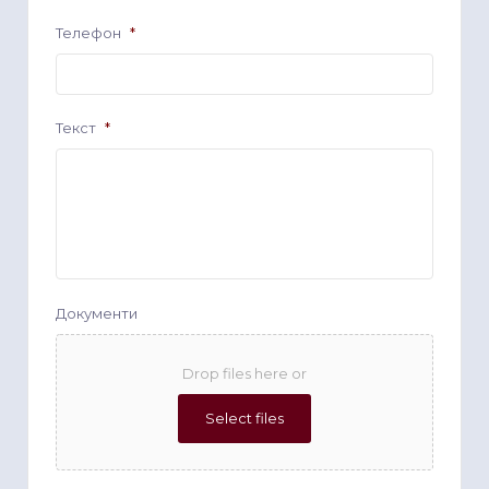
Телефон
*
Текст
*
Документи
Drop files here or
Select files