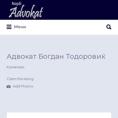
Search
for:
Search
Мени
for:
Адвокат Богдан Тодоровиќ
Куманово
Claim this listing
Add Photos