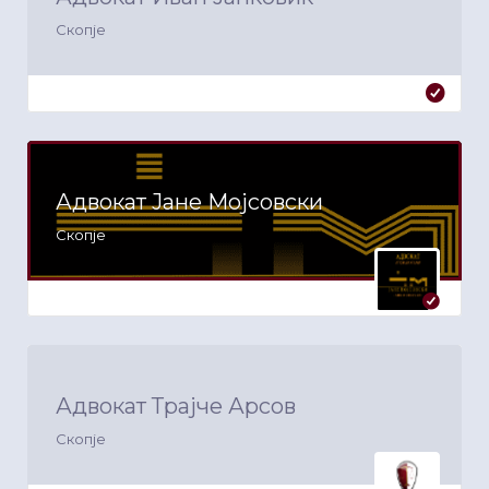
Скопје
Адвокат Јане Мојсовски
Скопје
Адвокат Трајче Арсов
Скопје