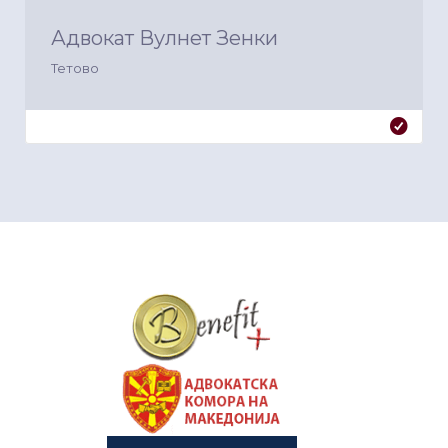
Адвокат Вулнет Зенки
Тетово
&nbsp
&nbsp