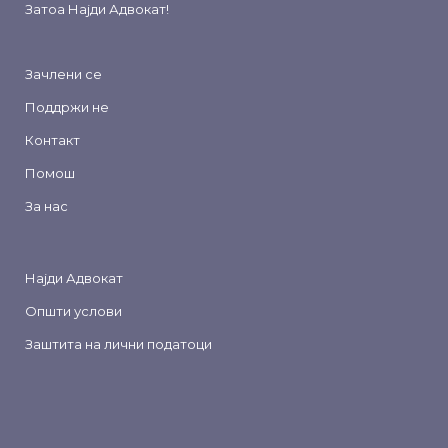
Затоа
Најди Адвокат
!
Зачлени се
Поддржи не
Контакт
Помош
За нас
Најди Адвокат
Општи услови
Заштита на лични податоци