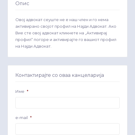
Опис
Овој адвокат сеуште не е наш член и го нема
активирано својот профил на Најди Адвокат. Ако
Вие сте овој адвокат кликнете на „Активирај
профил“ погоре и активирајте го вашиот профил
на Најди Адвокат.
Контактирајте со оваа канцеларија
Име
*
e-mail
*