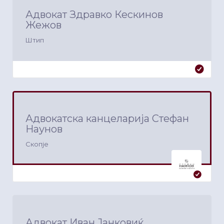
Адвокат Здравко Кескинов
Жежов
Штип
Адвокатска канцеларија Стефан
Наунов
Скопје
Адвокат Иван Јанковиќ