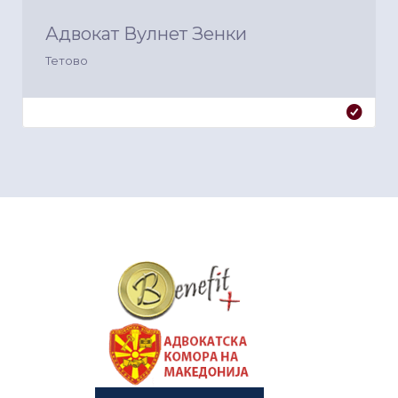
Адвокат Вулнет Зенки
Тетово
&nbsp
&nbsp