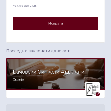
Max. file size: 2 GB.
Последни зачленети адвокати
Бачовски Синколи Адвокати
Скопје