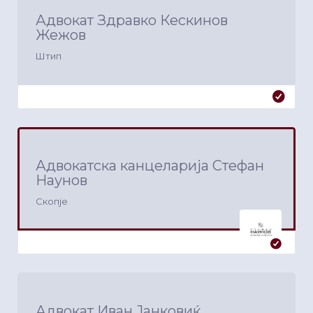
Адвокат Здравко Кескинов
Жежов
Штип
Адвокатска канцеларија Стефан
Наунов
Скопје
Адвокат Иван Јанковиќ