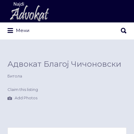
Search
for:
Search
Мени
for:
Адвокат Благој Чичоновски
Битола
Claim this listing
Add Photos