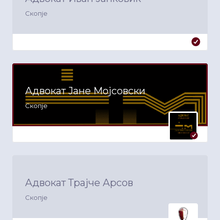
Скопје
Адвокат Јане Мојсовски
Скопје
Адвокат Трајче Арсов
Скопје