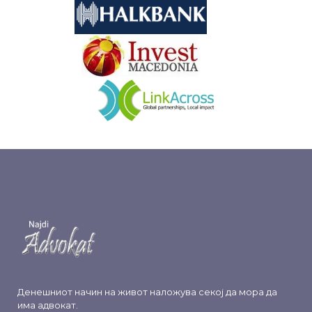
&nbsp
&nbsp
Денешниот начин на живот наложува секој да мора да
има адвокат.