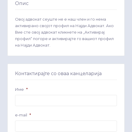
Опис
Овој адвокат сеуште не е наш член и го нема
активирано својот профил на Најди Адвокат. Ако
Вие сте овој адвокат кликнете на „Активирај
профил“ погоре и активирајте го вашиот профил
на Најди Адвокат.
Контактирајте со оваа канцеларија
Име
*
e-mail
*