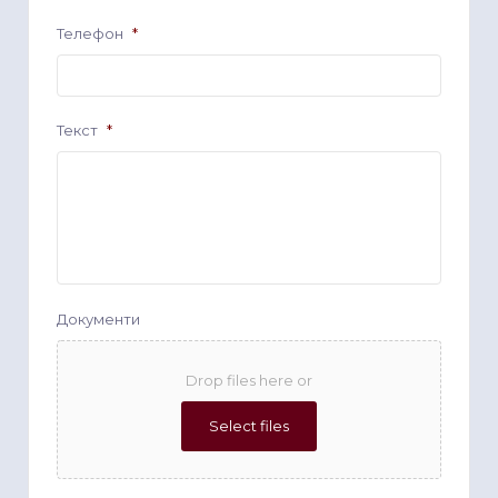
Телефон
*
Текст
*
Документи
Drop files here or
Select files