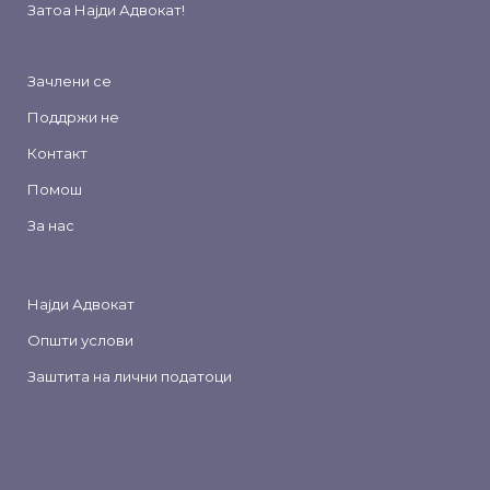
Затоа
Најди Адвокат
!
Зачлени се
Поддржи не
Контакт
Помош
За нас
Најди Адвокат
Општи услови
Заштита на лични податоци