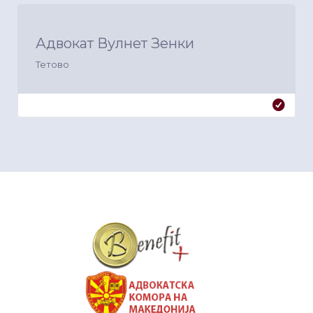
Адвокат Вулнет Зенки
Тетово
&nbsp
&nbsp