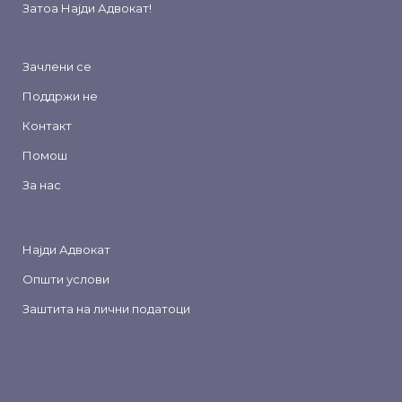
Затоа
Најди Адвокат
!
Зачлени се
Поддржи не
Контакт
Помош
За нас
Најди Адвокат
Општи услови
Заштита на лични податоци