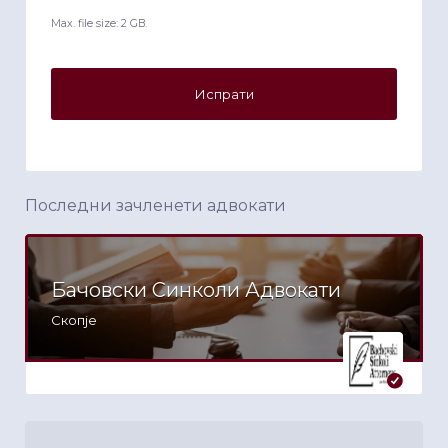
Max. file size: 2 GB.
Последни зачленети адвокати
Бачовски Синколи Адвокати
Скопје