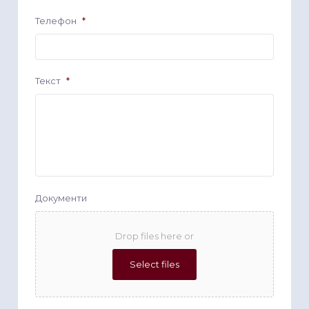
Телефон
*
Текст
*
Документи
Drop files here or
Select files