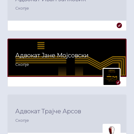
Скопје
Адвокат Јане Мојсовски
Скопје
Адвокат Трајче Арсов
Скопје