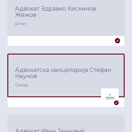
Адвокат Здравко Кескинов
Жежов
Штип
Адвокатска канцеларија Стефан
Наунов
Скопје
Адвокат Иван Јанковиќ