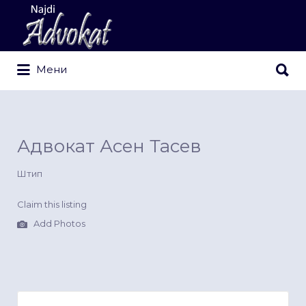
Search
for:
Search
Мени
for:
Адвокат Асен Тасев
Штип
Claim this listing
Add Photos