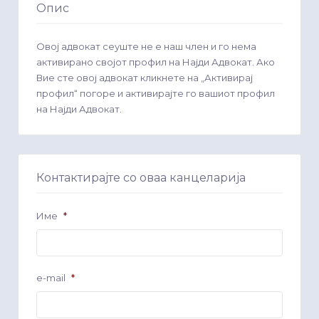
Опис
Овој адвокат сеуште не е наш член и го нема
активирано својот профил на Најди Адвокат. Ако
Вие сте овој адвокат кликнете на „Активирај
профил“ погоре и активирајте го вашиот профил
на Најди Адвокат.
Контактирајте со оваа канцеларија
Име
*
e-mail
*