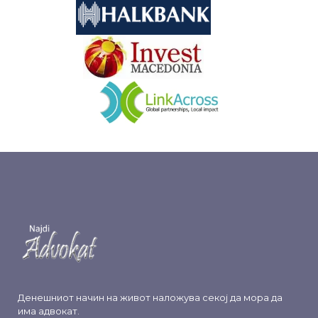
&nbsp
&nbsp
Денешниот начин на живот наложува секој да мора да
има адвокат.