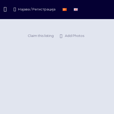
Најава / Регистрација
Claim this listing
Add Photos