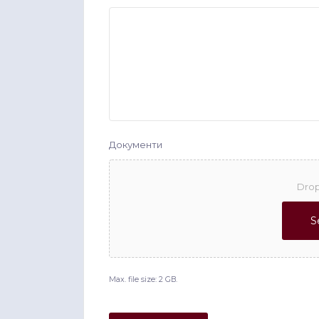
Документи
Drop
S
Max. file size: 2 GB.