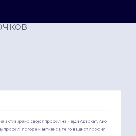
очков
ма активирано својот профил на Најди Адвокат. Ако
рај профил“ погоре и активирајте го вашиот профил