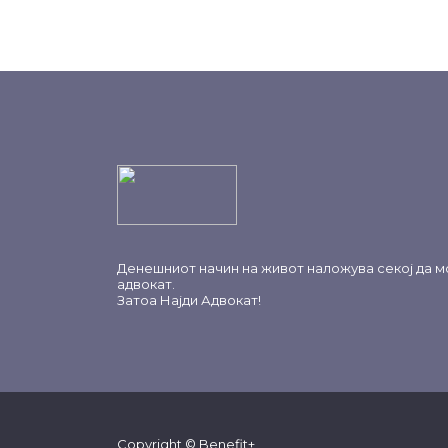
Денешниот начин на живот наложува секој да м
адвокат.
Затоа
Најди Адвокат
!
Copyright © Benefit+