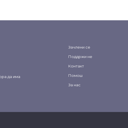
Зачлени се
Поддржи не
Контакт
Помош
ора да има
За нас