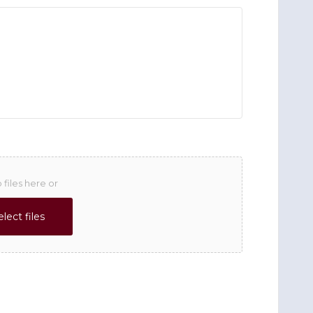
 files here or
elect files