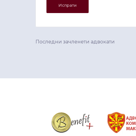
Последни зачленети адвокати
&nbsp