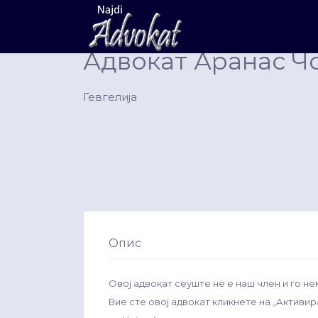
Search
for:
Адвокат Аранас Ч
Гевгелија
Опис
Овој адвокат сеуште не е наш член и го не
Вие сте овој адвокат кликнете на „Активи