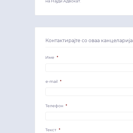
на Најди Адвокат.
Контактирајте со оваа канцеларија
Име
*
e-mail
*
Телефон
*
Текст
*