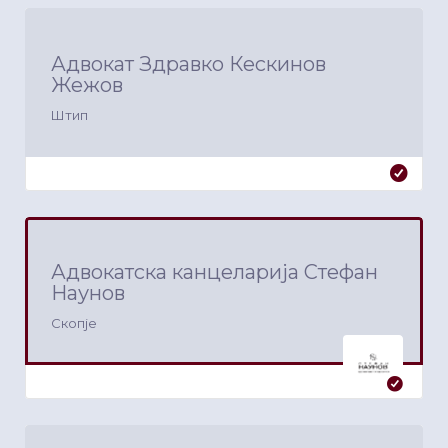
Адвокат Здравко Кескинов
Жежов
Штип
Адвокатска канцеларија Стефан
Наунов
Скопје