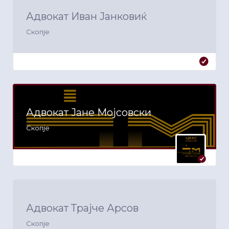
Адвокат Иван Јанковиќ
Скопје
Адвокат Јане Мојсовски
Скопје
Адвокат Трајче Арсов
Скопје