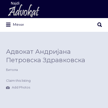
Search
for:
Search
Мени
for:
Адвокат Андријана
Пeтровска Здравковска
Битола
Claim this listing
Add Photos