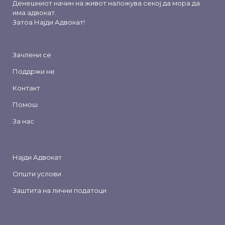
Денешниот начин на живот наложува секој да мора да
има адвокат.
Затоа
Најди Адвокат
!
Зачлени се
Поддржи не
Контакт
Помош
За нас
Најди Адвокат
Општи услови
Заштита на лични податоци