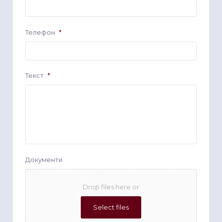
Телефон
*
Текст
*
Документи
Drop files here or
Select files