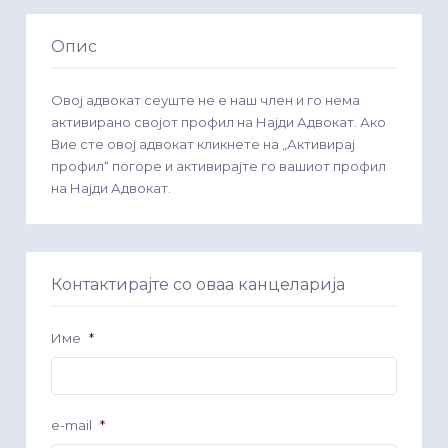
Опис
Овој адвокат сеуште не е наш член и го нема
активирано својот профил на Најди Адвокат. Ако
Вие сте овој адвокат кликнете на „Активирај
профил“ погоре и активирајте го вашиот профил
на Најди Адвокат.
Контактирајте со оваа канцеларија
Име
*
e-mail
*