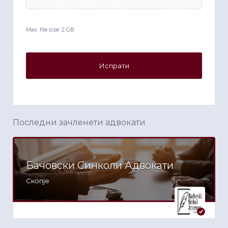
Max. file size: 2 GB.
Последни зачленети адвокати
Бачовски Синколи Адвокати
Скопје