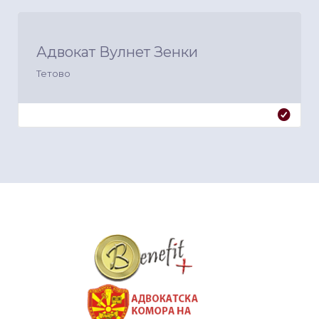
Адвокат Вулнет Зенки
Тетово
&nbsp
&nbsp