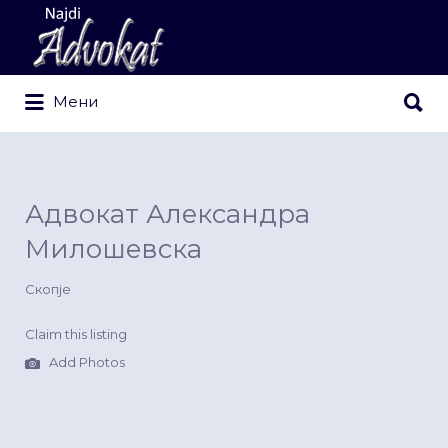
Search
for:
Search
Мени
for:
Адвокат Александра
Милошевска
Скопје
Claim this listing
Add Photos