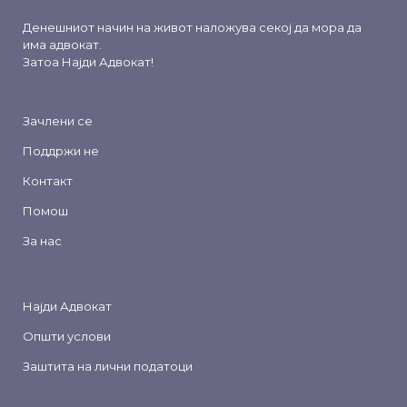
Денешниот начин на живот наложува секој да мора да
има адвокат.
Затоа
Најди Адвокат
!
Зачлени се
Поддржи не
Контакт
Помош
За нас
Најди Адвокат
Општи услови
Заштита на лични податоци