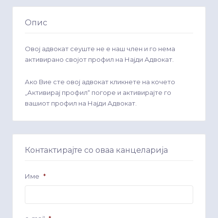
Опис
Овој адвокат сеуште не е наш член и го нема
активирано својот профил на Најди Адвокат.
Ако Вие сте овој адвокат кликнете на кочето
„Активирај профил“ погоре и активирајте го
вашиот профил на Најди Адвокат.
Контактирајте со оваа канцеларија
Име
*