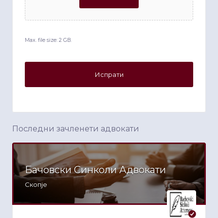
Max. file size: 2 GB.
Последни зачленети адвокати
Бачовски Синколи Адвокати
Скопје