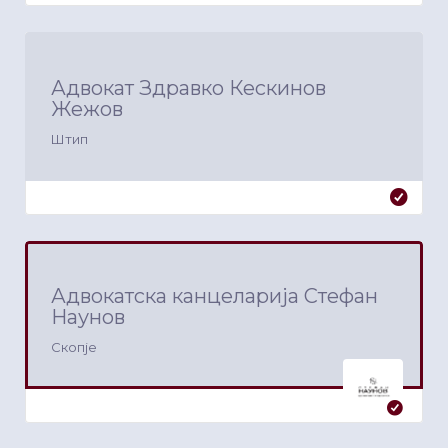
Адвокат Здравко Кескинов
Жежов
Штип
Адвокатска канцеларија Стефан
Наунов
Скопје