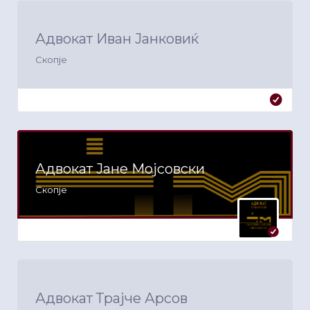
Адвокат Иван Јанковиќ
Скопје
Адвокат Јане Мојсовски
Скопје
Адвокат Трајче Арсов