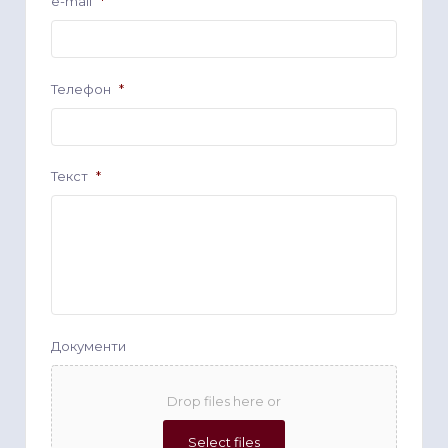
e-mail
*
Телефон
*
Текст
*
Документи
Drop files here or
Select files