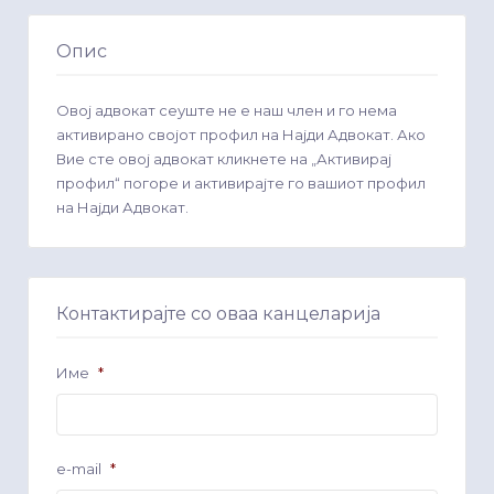
Опис
Овој адвокат сеуште не е наш член и го нема
активирано својот профил на Најди Адвокат. Ако
Вие сте овој адвокат кликнете на „Активирај
профил“ погоре и активирајте го вашиот профил
на Најди Адвокат.
Контактирајте со оваа канцеларија
Име
*
e-mail
*