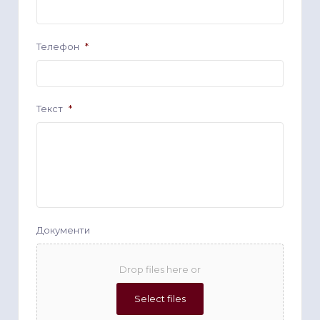
Телефон
*
Текст
*
Документи
Drop files here or
Select files