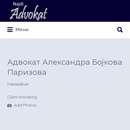
Search
for:
Search
Мени
for:
Адвокат Александра Бојкова
Паризова
Кавадарци
Claim this listing
Add Photos