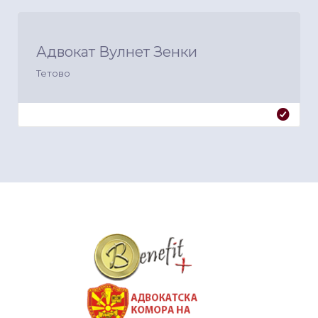
Адвокат Вулнет Зенки
Тетово
&nbsp
&nbsp