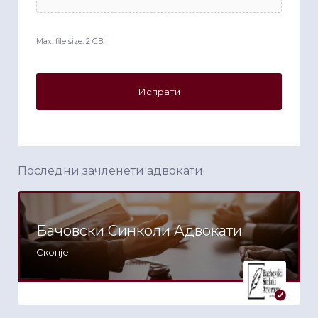
Max. file size: 2 GB.
Последни зачленети адвокати
Бачовски Синколи Адвокати
Скопје