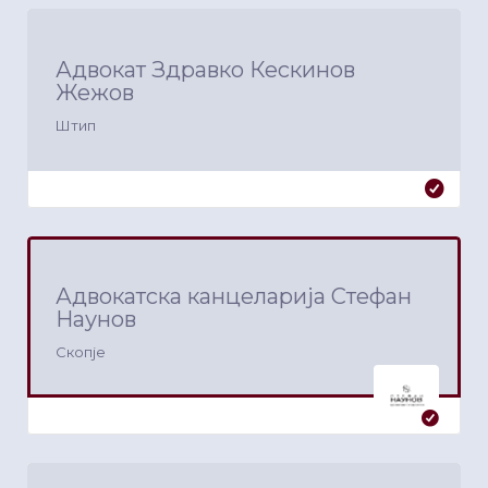
Адвокат Здравко Кескинов
Жежов
Штип
Адвокатска канцеларија Стефан
Наунов
Скопје