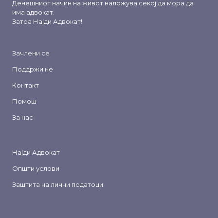
Денешниот начин на живот наложува секој да мора да
има адвокат.
Затоа
Најди Адвокат
!
Зачлени се
Поддржи не
Контакт
Помош
За нас
Најди Адвокат
Општи услови
Заштита на лични податоци