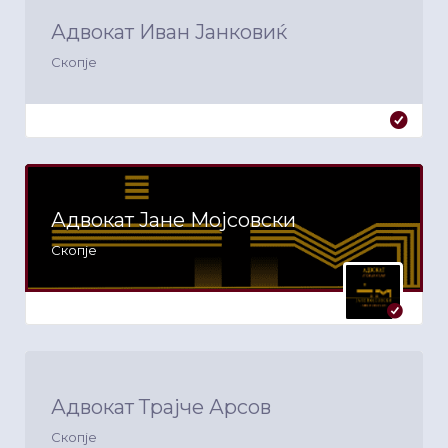
Адвокат Иван Јанковиќ
Скопје
Адвокат Јане Мојсовски
Скопје
Адвокат Трајче Арсов
Скопје