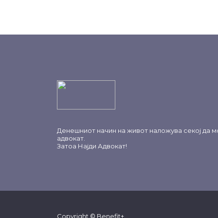
Денешниот начин на живот наложува секој да м
адвокат.
Затоа
Најди Адвокат
!
Copyright © Benefit+