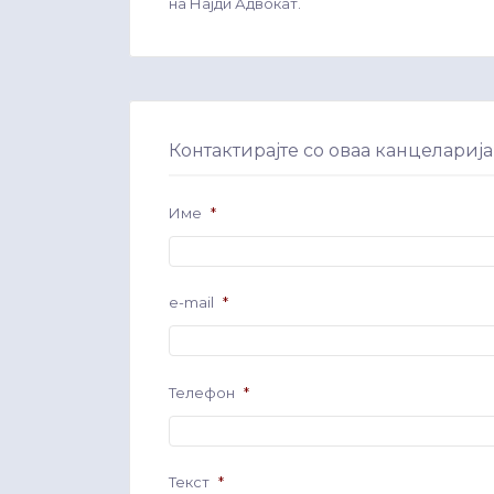
на Најди Адвокат.
Контактирајте со оваа канцеларија
Име
*
e-mail
*
Телефон
*
Текст
*