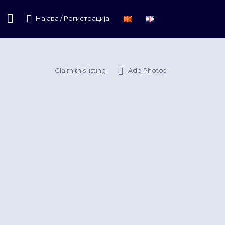
Најава / Регистрација
Claim this listing
Add Photos