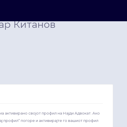
ар Китанов
ма активирано својот профил на Најди Адвокат. Ако
рај профил“ погоре и активирајте го вашиот профил