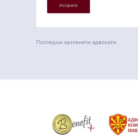
Последни зачленети адвокати
&nbsp