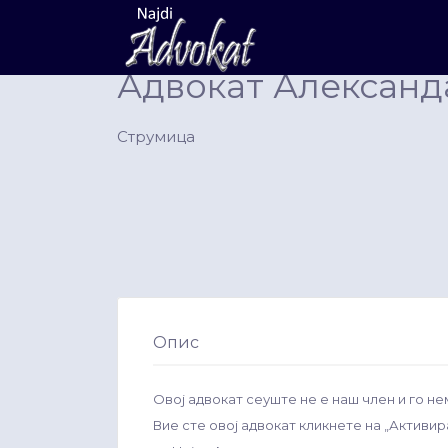
Search
for:
Адвокат Александ
Струмица
Опис
Овој адвокат сеуште не е наш член и го не
Вие сте овој адвокат кликнете на „Активи