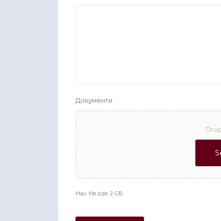
Документи
Drop
S
Max. file size: 2 GB.