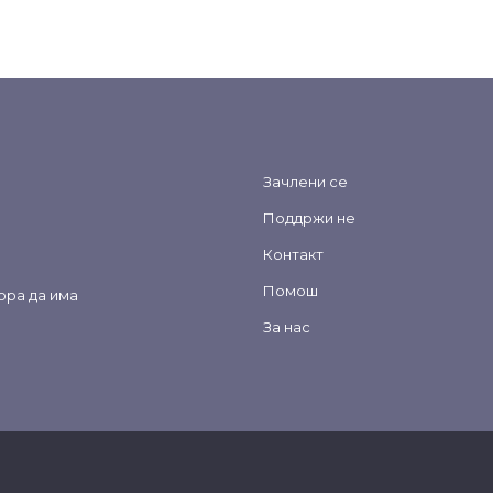
Зачлени се
Поддржи не
Контакт
Помош
ора да има
За нас