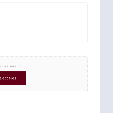
 files here or
elect files