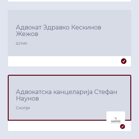
Адвокат Здравко Кескинов
Жежов
Штип
Адвокатска канцеларија Стефан
Наунов
Скопје