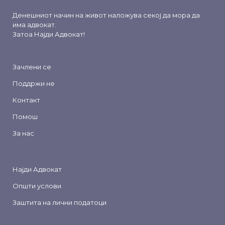
Денешниот начин на живот наложува секој да мора да
има адвокат.
Затоа
Најди Адвокат
!
Зачлени се
Поддржи не
Контакт
Помош
За нас
Најди Адвокат
Општи услови
Заштита на лични податоци