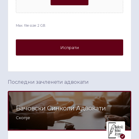
Max. file size: 2 GB.
Последни зачленети адвокати
Бачовски Синколи Адвокати
Скопје