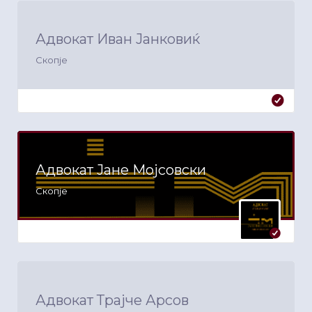
Адвокат Иван Јанковиќ
Скопје
Адвокат Јане Мојсовски
Скопје
Адвокат Трајче Арсов