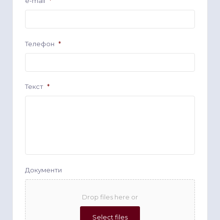
e-mail
*
Телефон
*
Текст
*
Документи
Drop files here or
Select files