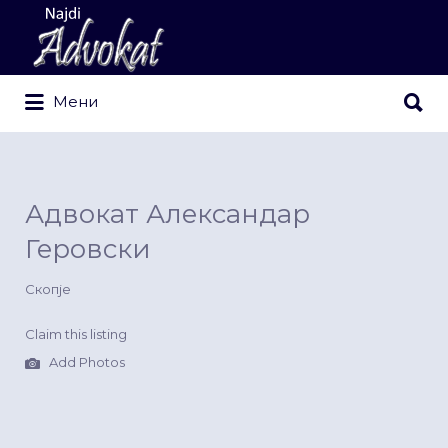
Search
for:
Search
Мени
for:
Адвокат Александар
Геровски
Скопје
Claim this listing
Add Photos