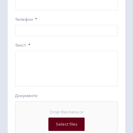
Телефон
*
Текст
*
Документи
Drop files here or
Select files