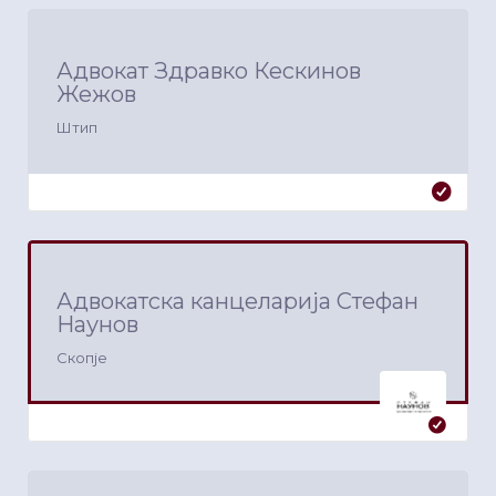
Адвокат Здравко Кескинов
Жежов
Штип
Адвокатска канцеларија Стефан
Наунов
Скопје