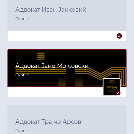
Адвокат Иван Јанковиќ
Скопје
Адвокат Јане Мојсовски
Скопје
Адвокат Трајче Арсов
Скопје