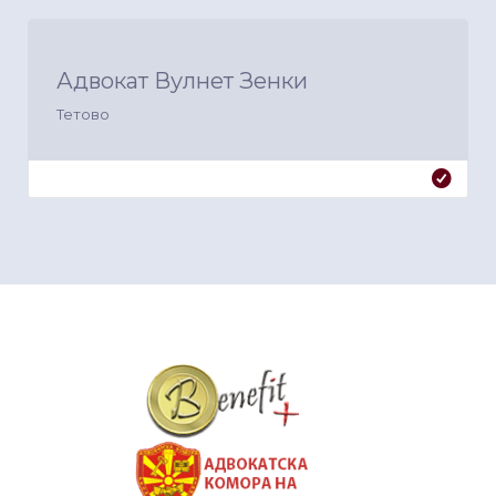
Адвокат Вулнет Зенки
Тетово
&nbsp
&nbsp