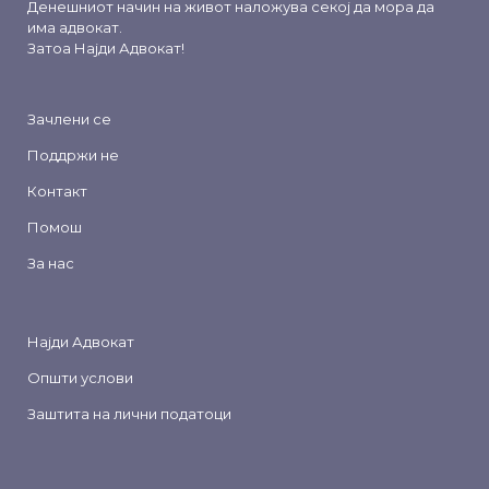
Денешниот начин на живот наложува секој да мора да
има адвокат.
Затоа
Најди Адвокат
!
Зачлени се
Поддржи не
Контакт
Помош
За нас
Најди Адвокат
Општи услови
Заштита на лични податоци