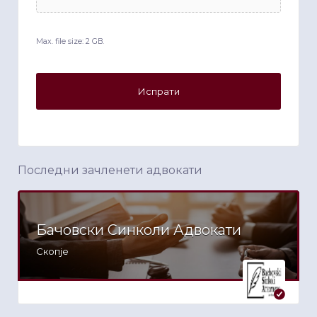
Max. file size: 2 GB.
Последни зачленети адвокати
Бачовски Синколи Адвокати
Скопје