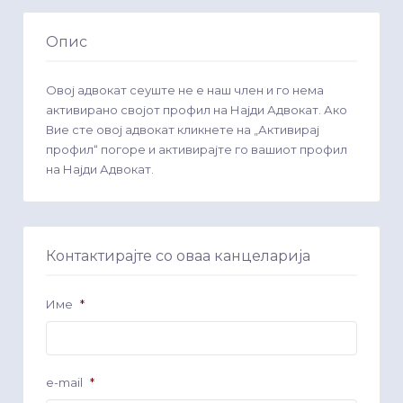
Опис
Овој адвокат сеуште не е наш член и го нема
активирано својот профил на Најди Адвокат. Ако
Вие сте овој адвокат кликнете на „Активирај
профил“ погоре и активирајте го вашиот профил
на Најди Адвокат.
Контактирајте со оваа канцеларија
Име
*
e-mail
*