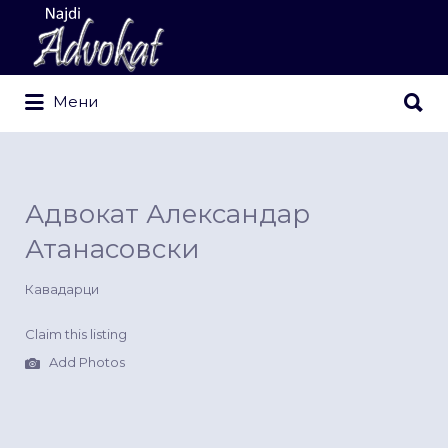
Search
for:
Search
Мени
for:
Адвокат Александар
Атанасовски
Кавадарци
Claim this listing
Add Photos