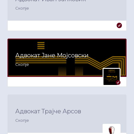
Скопје
Адвокат Јане Мојсовски
Скопје
Адвокат Трајче Арсов
Скопје