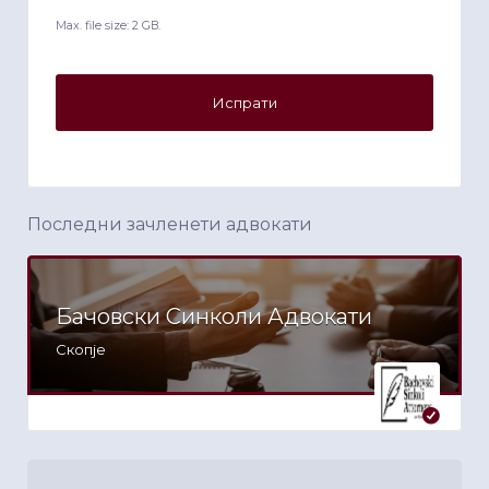
Max. file size: 2 GB.
Последни зачленети адвокати
Бачовски Синколи Адвокати
Скопје