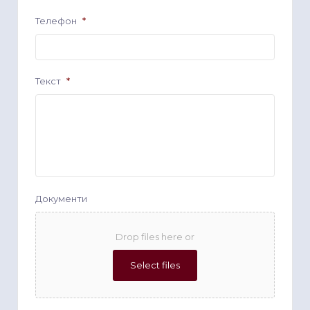
Телефон
*
Текст
*
Документи
Drop files here or
Select files