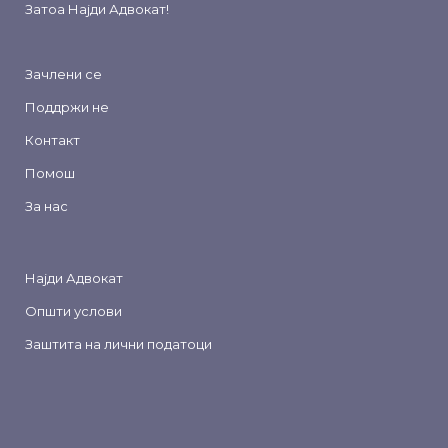
Затоа
Најди Адвокат
!
Зачлени се
Поддржи не
Контакт
Помош
За нас
Најди Адвокат
Општи услови
Заштита на лични податоци