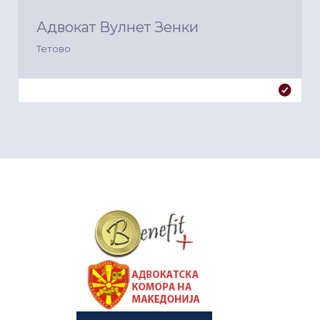
Адвокат Вулнет Зенки
Тетово
&nbsp
&nbsp