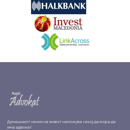
&nbsp
&nbsp
Денешниот начин на живот наложува секој да мора да
има адвокат.