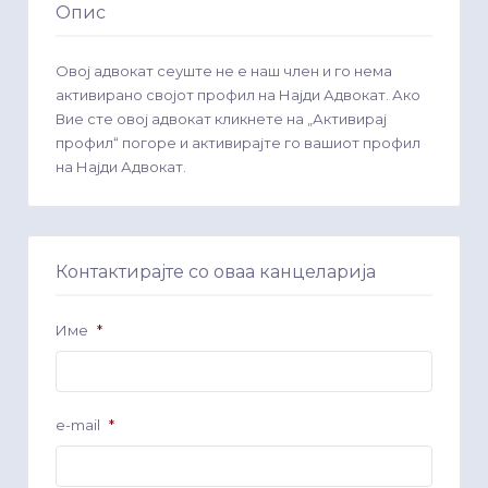
Опис
Овој адвокат сеуште не е наш член и го нема
активирано својот профил на Најди Адвокат. Ако
Вие сте овој адвокат кликнете на „Активирај
профил“ погоре и активирајте го вашиот профил
на Најди Адвокат.
Контактирајте со оваа канцеларија
Име
*
e-mail
*