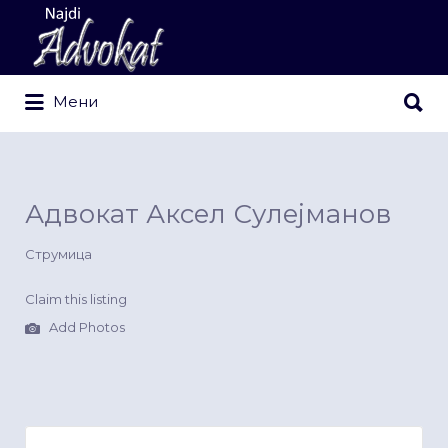
Search
for:
Search
Мени
for:
Адвокат Аксел Сулејманов
Струмица
Claim this listing
Add Photos