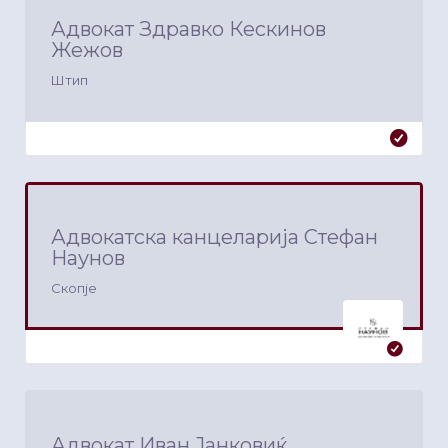
Адвокат Здравко Кескинов
Жежов
Штип
Адвокатска канцеларија Стефан
Наунов
Скопје
Адвокат Иван Јанковиќ