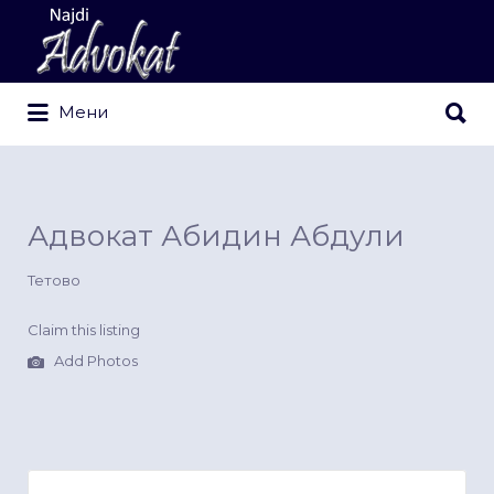
Search
for:
Search
Мени
for:
Адвокат Абидин Абдули
Тетово
Claim this listing
Add Photos