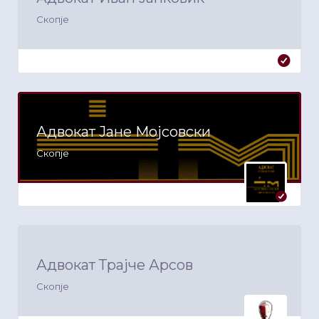
Скопје
Адвокат Јане Мојсовски
Скопје
Адвокат Трајче Арсов
Скопје