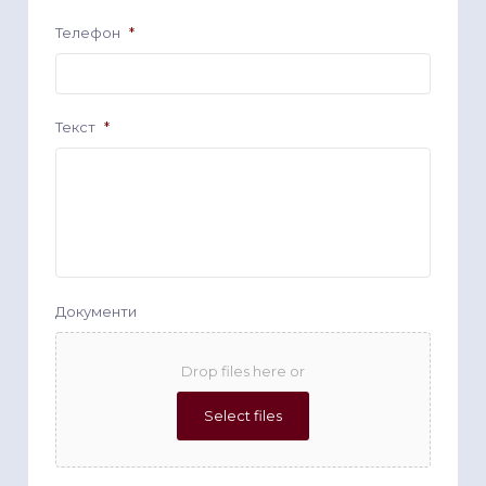
Телефон
*
Текст
*
Документи
Drop files here or
Select files