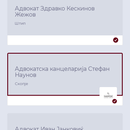
Адвокат Здравко Кескинов
Жежов
Штип
Адвокатска канцеларија Стефан
Наунов
Скопје
Адвокат Иван Јанковиќ