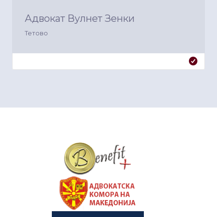
Адвокат Вулнет Зенки
Тетово
&nbsp
&nbsp