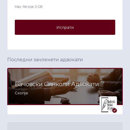
Max. file size: 2 GB.
Последни зачленети адвокати
Бачовски Синколи Адвокати
Скопје