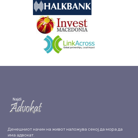
&nbsp
&nbsp
Денешниот начин на живот наложува секој да мора да
има адвокат.