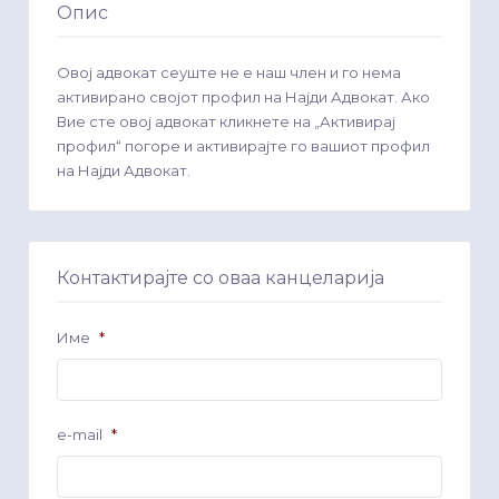
Опис
Овој адвокат сеуште не е наш член и го нема
активирано својот профил на Најди Адвокат. Ако
Вие сте овој адвокат кликнете на „Активирај
профил“ погоре и активирајте го вашиот профил
на Најди Адвокат.
Контактирајте со оваа канцеларија
Име
*
e-mail
*