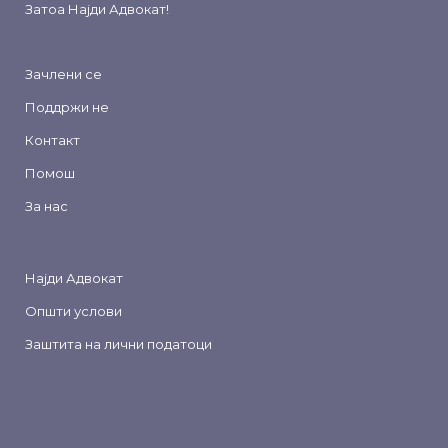
Затоа
Најди Адвокат
!
Зачлени се
Поддржи не
Контакт
Помош
За нас
Најди Адвокат
Општи услови
Заштита на лични податоци