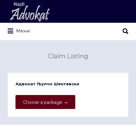
Search
for:
Search
Мени
for:
Claim Listing
Адвокат Љупчо Шентевски