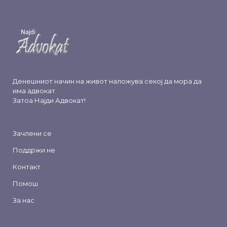
Денешниот начин на живот наложува секој да мора да
има адвокат.
Затоа
Најди Адвокат
!
Зачлени се
Поддржи не
Контакт
Помош
За нас