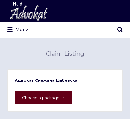
Search
for:
Search
Мени
for:
Claim Listing
Адвокат Снежана Цабевска