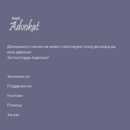
Денешниот начин на живот наложува секој да мора да
има адвокат.
Затоа
Најди Адвокат
!
Зачлени се
Поддржи не
Контакт
Помош
За нас