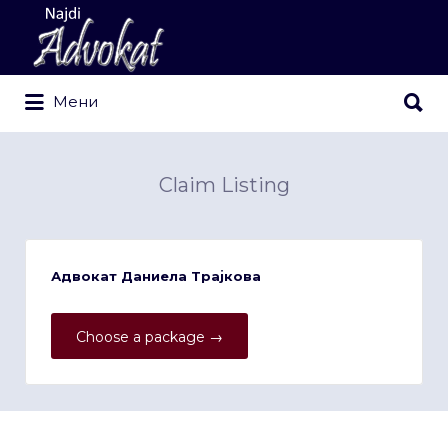
Search
for:
Search
Мени
for:
Claim Listing
Адвокат Даниела Трајкова