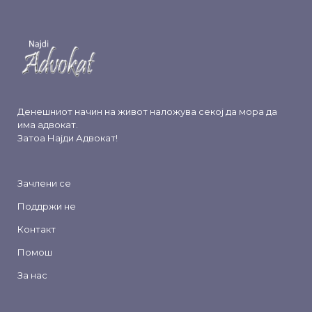
Денешниот начин на живот наложува секој да мора да
има адвокат.
Затоа
Најди Адвокат
!
Зачлени се
Поддржи не
Контакт
Помош
За нас