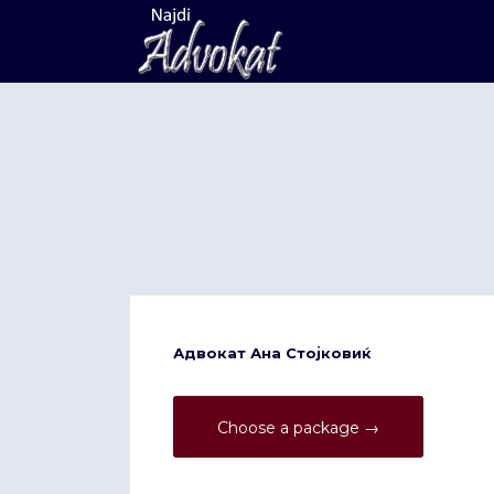
Search
for:
Адвокат Ана Стојковиќ