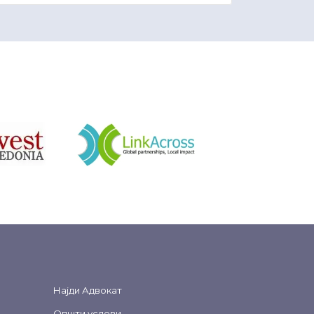
&nbsp
Најди Адвокат
Општи услови