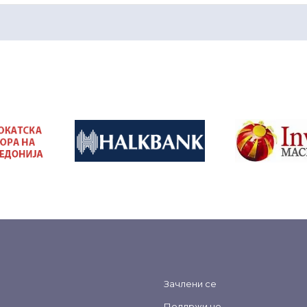
&nbsp
&nbsp
Зачлени се
Поддржи не