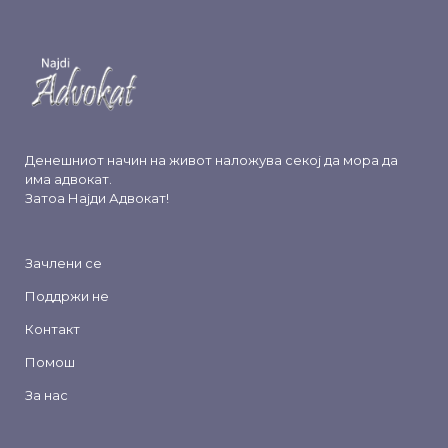
Денешниот начин на живот наложува секој да мора да
има адвокат.
Затоа
Најди Адвокат
!
Зачлени се
Поддржи не
Контакт
Помош
За нас