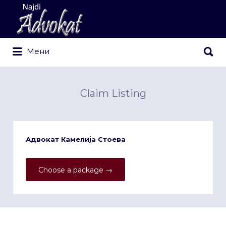
Search
for:
Search
Мени
for:
Claim Listing
Адвокат Камелија Стоева