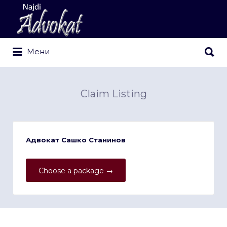
Search
for:
Search
Мени
for:
Claim Listing
Адвокат Сашко Станинов