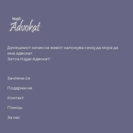
Денешниот начин на живот наложува секој да мора да
има адвокат.
Затоа
Најди Адвокат
!
Зачлени се
Поддржи не
Контакт
Помош
За нас