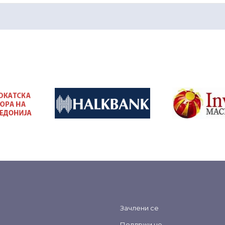
&nbsp
&nbsp
Зачлени се
Поддржи не