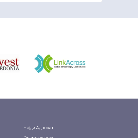
&nbsp
Најди Адвокат
Општи услови