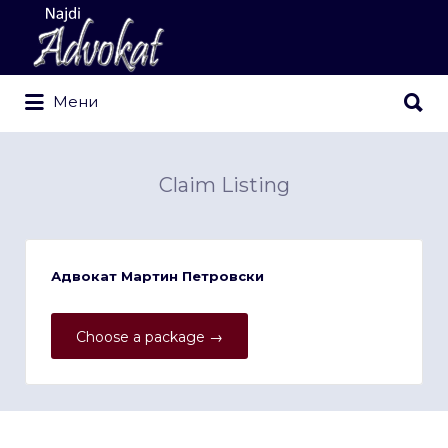
Search
for:
Search
Мени
for:
Claim Listing
Адвокат Мартин Петровски