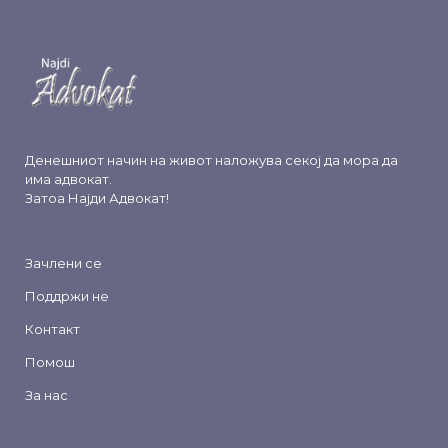
Денешниот начин на живот наложува секој да мора да
има адвокат.
Затоа
Најди Адвокат
!
Зачлени се
Поддржи не
Контакт
Помош
За нас