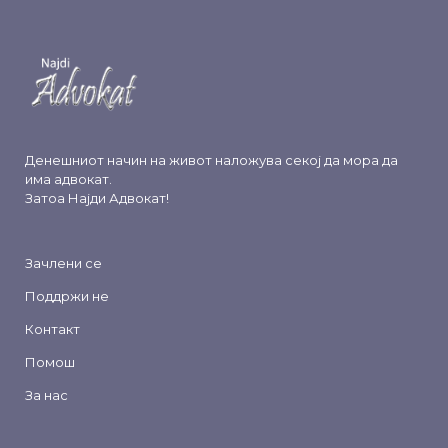
Денешниот начин на живот наложува секој да мора да
има адвокат.
Затоа
Најди Адвокат
!
Зачлени се
Поддржи не
Контакт
Помош
За нас