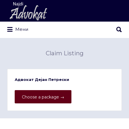
Search
for:
Search
Мени
for:
Claim Listing
Адвокат Дејан Петрески