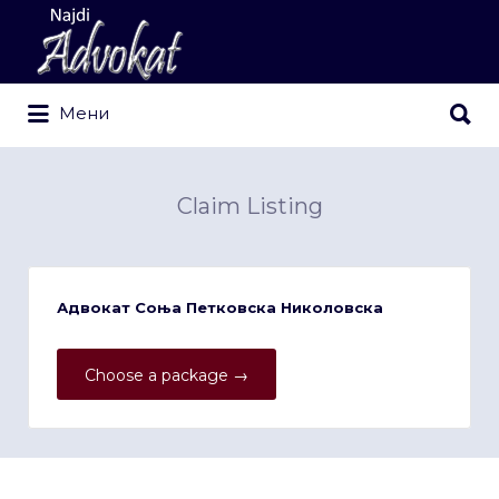
Search
for:
Search
Мени
for:
Claim Listing
Адвокат Соња Петковска Николовска