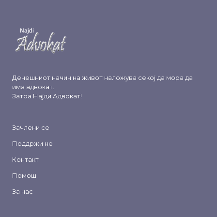
Денешниот начин на живот наложува секој да мора да
има адвокат.
Затоа
Најди Адвокат
!
Зачлени се
Поддржи не
Контакт
Помош
За нас