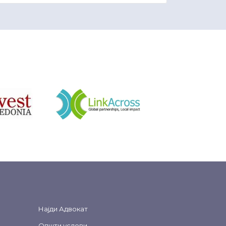
&nbsp
Најди Адвокат
Општи услови