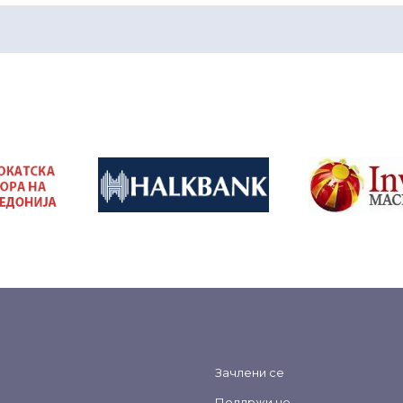
&nbsp
&nbsp
Зачлени се
Поддржи не