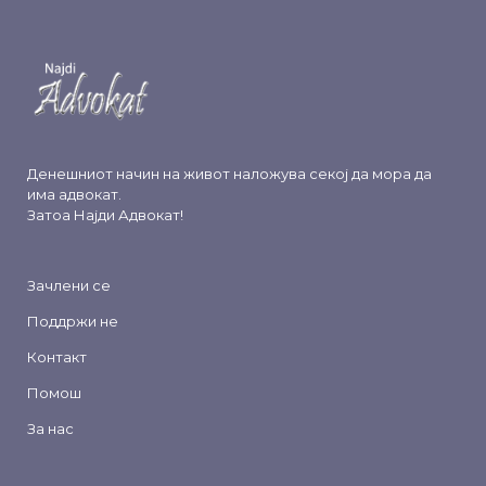
Денешниот начин на живот наложува секој да мора да
има адвокат.
Затоа
Најди Адвокат
!
Зачлени се
Поддржи не
Контакт
Помош
За нас