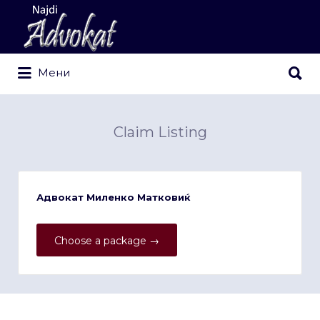
Search
for:
Search
Мени
for:
Claim Listing
Адвокат Миленко Матковиќ