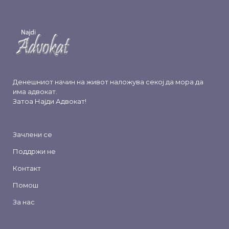
Денешниот начин на живот наложува секој да мора да
има адвокат.
Затоа
Најди Адвокат
!
Зачлени се
Поддржи не
Контакт
Помош
За нас