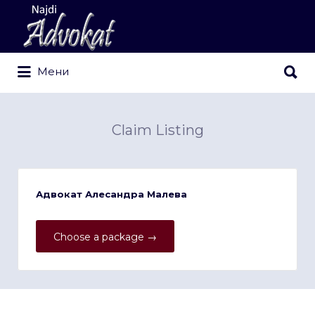
Search
for:
Search
Мени
for:
Claim Listing
Адвокат Алесандра Малева