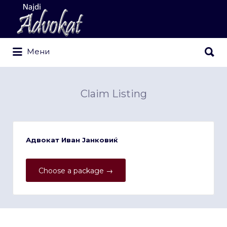
Search
for:
Search
Мени
for:
Claim Listing
Адвокат Иван Јанковиќ