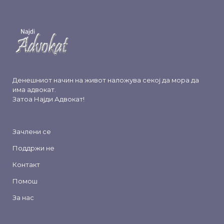
Денешниот начин на живот наложува секој да мора да
има адвокат.
Затоа
Најди Адвокат
!
Зачлени се
Поддржи не
Контакт
Помош
За нас