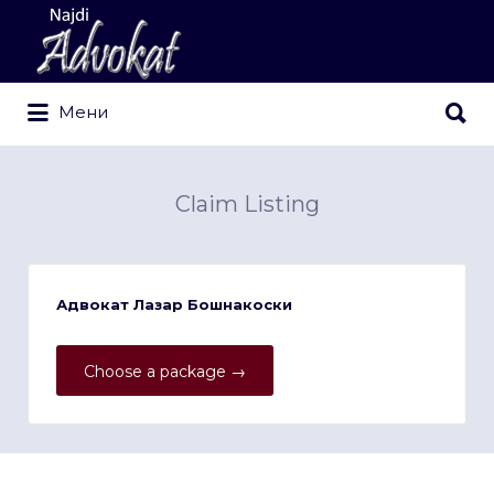
Search
for:
Search
Мени
for:
Claim Listing
Адвокат Лазар Бошнакоски