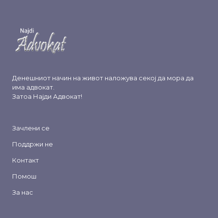
Денешниот начин на живот наложува секој да мора да
има адвокат.
Затоа
Најди Адвокат
!
Зачлени се
Поддржи не
Контакт
Помош
За нас