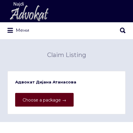
Search
for:
Search
Мени
for:
Claim Listing
Адвокат Дијана Атанасова