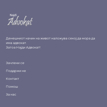
Денешниот начин на живот наложува секој да мора да
има адвокат.
Затоа
Најди Адвокат
!
Зачлени се
Поддржи не
Контакт
Помош
За нас