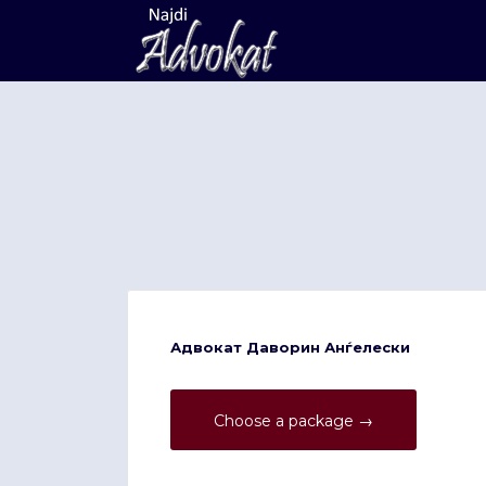
Search
for:
Адвокат Даворин Анѓелески