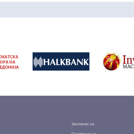
&nbsp
&nbsp
Зачлени се
Поддржи не