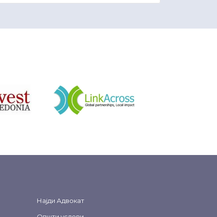
&nbsp
Најди Адвокат
Општи услови