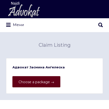
Search
for:
Search
Мени
for:
Claim Listing
Адвокат Јасмина Анѓелеска