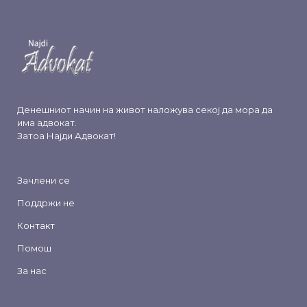
Денешниот начин на живот наложува секој да мора да
има адвокат.
Затоа
Најди Адвокат
!
Зачлени се
Поддржи не
Контакт
Помош
За нас