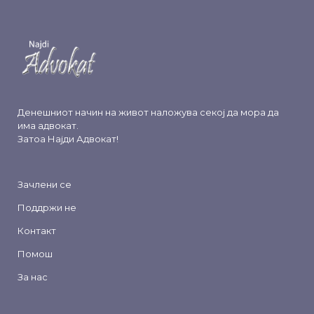
Денешниот начин на живот наложува секој да мора да
има адвокат.
Затоа
Најди Адвокат
!
Зачлени се
Поддржи не
Контакт
Помош
За нас