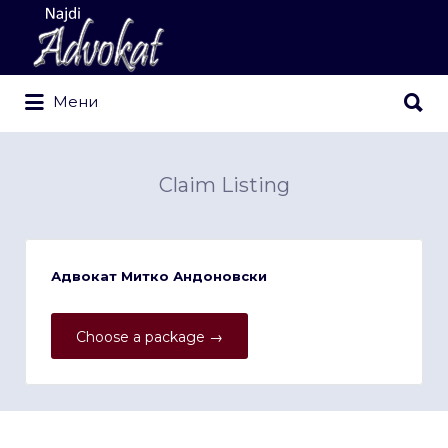
Search
for:
Search
Мени
for:
Claim Listing
Адвокат Митко Андоновски